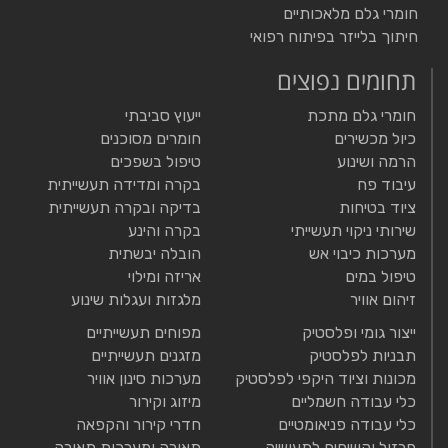
חומרי גלם מלאכותיים
חיתוך בלייזר בפיתוח רפואי
תחומים נפוצים
חומרי גלם מתכת
ייעוץ סביבתי
כיול מכשירים
חומרים מסוכנים
הרמה ושינוע
טיפול בשפכים
עיבוד פח
בקרה ומדידה תעשייתית
ציוד בטיחות
בדיקה ובקרה תעשייתית
שירותי ניקוי תעשייתי
בקרה והינע
מערכות כיבוי אש
הובלה יבשתית
טיפול במים
אריזה ומילוי
זיהום אוויר
מלגזות ועגלות שינוע
ייצור גומי ופלסטיק
מפוחים תעשייתיים
תבניות לפלסטיק
מזגנים תעשייתיים
מכונות וציוד היקפי לפלסטיק
מערכות סינון אוויר
כלי עבודה חשמליים
מיזוג וקירור
כלי עבודה פניאומטיים
חדרי קירור והקפאה
פרזול וקשיחים לתעשייה
תאורה ומערכות תאורה