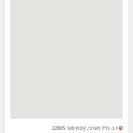
ד.נ. גליל מערבי, קיבוץ סער 22805