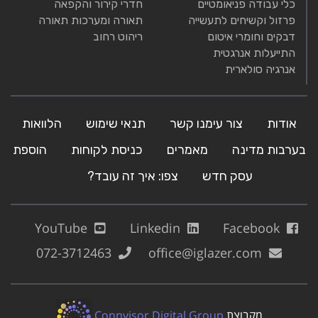
כלי עבודה פניאומטיים
חדרי קירור והקפאה
פרזול וקשיחים לתעשייה
תאורה ומערכות תאורה
דבקים וחומרי איטום
ריהוט רחוב
התייעלות אנרגטית
אנרגיה סולארית
אודות
צור עימנו קשר
תנאי שימוש
הלוואות
בערבות מדינה
מאמרים
כניסת לקוחות
הוספת
עסק חדש
צפו: איך זה עובד?
YouTube
Linkedin
Facebook
072-3712463
office@iglazer.com
מקבוצת
Connvisor Digital Group