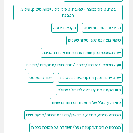
בוצה, טיפול בבוצה - שאיבה, טיפול, פינוי, ייבוש, מיצוק, שינוע,
הטמנה
הופכי ערימות קומפוסט
חקלאות ירוקה
טיפול בוצה במתקני טיהור שפכים
ייעוץ משפטי ומתן חוות דעת בתחום איכות הסביבה
ייעוץ סביבתי /הנדסי /כלכלי /סטטוטורי /תסקירים /סקרים
ייעוץ, ייזום ותכנון מתקני טיפול בפסולת
ייצור קומפוסט
ליווי והקמת מתקני קצה לטיפול בפסולת
ליווי וייעוץ כולל של מהפכת המיחזור ברשויות
מגרסה גריסה, טחינה, ניפוי אבן/שיש במחצבות/מפעלי שיש
מגרסה לגריסה/הקטנת נפח/השמדה של פסולת כללית