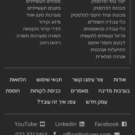
ייצור גומי ופלסטיק
מפוחים תעשייתיים
תבניות לפלסטיק
מזגנים תעשייתיים
מכונות וציוד היקפי לפלסטיק
מערכות סינון אוויר
כלי עבודה חשמליים
מיזוג וקירור
כלי עבודה פניאומטיים
חדרי קירור והקפאה
פרזול וקשיחים לתעשייה
תאורה ומערכות תאורה
דבקים וחומרי איטום
ריהוט רחוב
התייעלות אנרגטית
אנרגיה סולארית
אודות
צור עימנו קשר
תנאי שימוש
הלוואות
בערבות מדינה
מאמרים
כניסת לקוחות
הוספת
עסק חדש
צפו: איך זה עובד?
YouTube
Linkedin
Facebook
072-3712463
office@iglazer.com