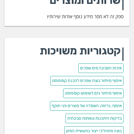
שרותים ומוצרים
לטיפול במאות טונות ביום. הגישה הייחודית של החברה היא
להתאים לכל לקוח את הפתרון הנכון, על פי כמויות הפסולת,
ספק זה לא מסר מידע נוסף אודות שירותיו
אפיון הפסולת, דרישות הרשויות והיכולות של הלקוח להקים
ולהפעיל מתקן טיפול. נתיב מיחזור ערוכה לשרת את המגזרים
השונים המתמודדים עם האתגרים של טיפול בפסולות
אורגניות – תעשיה, חקלאות, רשויות מקומיות, קבלני פינוי
קטגוריות משויכות
ועוד – כל אחד על פי צרכיו הייחודיים.
איכות הסביבה מים שפכים
איסוף מיחזור בוצת שפכים להכנת קומפוסט
איסוף מיחזור גזם לשימוש קומפוסט
איסוף, גריסה, השמדה של מוצרים פגי תוקף
בדיקות היתכנות ונאותות סביבתית
בוצה מתהליכי ייצור בתעשיית המזון