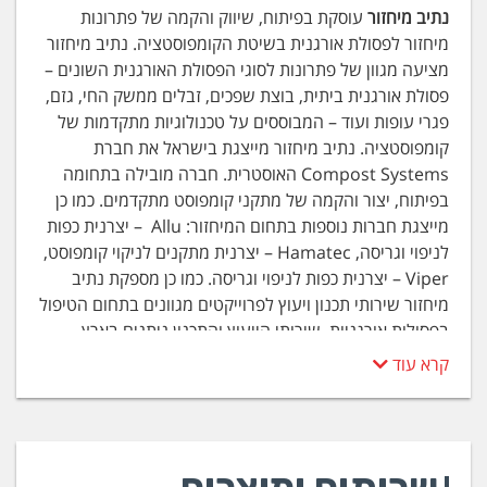
נתיב מיחזור
עוסקת בפיתוח, שיווק והקמה של פתרונות
מיחזור לפסולת אורגנית בשיטת הקומפוסטציה. נתיב מיחזור
מציעה מגוון של פתרונות לסוגי הפסולת האורגנית השונים –
פסולת אורגנית ביתית, בוצת שפכים, זבלים ממשק החי, גזם,
פגרי עופות ועוד – המבוססים על טכנולוגיות מתקדמות של
קומפוסטציה. נתיב מיחזור מייצגת בישראל את חברת
Compost Systems האוסטרית. חברה מובילה בתחומה
בפיתוח, יצור והקמה של מתקני קומפוסט מתקדמים. כמו כן
מייצגת חברות נוספות בתחום המיחזור: Allu – יצרנית כפות
לניפוי וגריסה, Hamatec – יצרנית מתקנים לניקוי קומפוסט,
Viper – יצרנית כפות לניפוי וגריסה. כמו כן מספקת נתיב
מיחזור שירותי תכנון ויעוץ לפרוייקטים מגוונים בתחום הטיפול
בפסולות אורגניות. שירותי הייעוץ והתכנון ניתנים בארץ
ובעולם, כולל פרוייקטים בהיקפים גדולים. נתיב מיחזור
קרא עוד
מתמחה בתכנון והקמה של מתקני קומפוסטציה מתקדמים
באיוורור מאולץ, המאפשרים תהליך טיפול אינטנסיבי תוך כדי
חיסכון במקום וטיפול מלא בפליטות הריח. החברה מציעה
קשת נרחבת של טכנולוגיות קומפוסטציה, החל במכולות
המיועדות לכמויות של טונות בודדות ועד למפעלים הערוכים