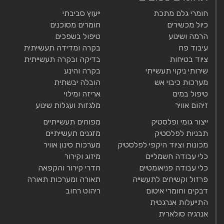
חומרי גלם מתכת
ייעוץ סביבתי
כיול מכשירים
חומרים מסוכנים
הרמה ושינוע
טיפול בשפכים
עיבוד פח
בקרה ומדידה תעשייתית
ציוד בטיחות
בדיקה ובקרה תעשייתית
שירותי ניקוי תעשייתי
בקרה והינע
מערכות כיבוי אש
הובלה יבשתית
טיפול במים
אריזה ומילוי
זיהום אוויר
מלגזות ועגלות שינוע
ייצור גומי ופלסטיק
מפוחים תעשייתיים
תבניות לפלסטיק
מזגנים תעשייתיים
מכונות וציוד היקפי לפלסטיק
מערכות סינון אוויר
כלי עבודה חשמליים
מיזוג וקירור
כלי עבודה פניאומטיים
חדרי קירור והקפאה
פרזול וקשיחים לתעשייה
תאורה ומערכות תאורה
דבקים וחומרי איטום
ריהוט רחוב
התייעלות אנרגטית
אנרגיה סולארית