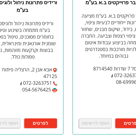
ר פרוייקטים ב.א בע"מ
ורידיס פתרונות ניהול ולוגי
וי, מערכות גילוי וכיבוי ועוד. הכנת התוכנית נעשית על ידי מהנדסי הב
בע"מ
צלה, ובכך מספקים פתרונות חשובים והכרחיים וכן מלווים אתכם לקראת 
פרויקטים ב.א. בע"מ מציעה
ליך קבלת האישור הסופי לכיבוי עבור בית העסק.​
הגשת תוכנית ואישורה
הג
נות ייחודיים לבעיות ציפוי,
ורידיס פתרונות ניהול ולוגיס
ה
תכנון והכנת תכנית בטיחות באש (ע”פ הוראות מ"ר 532)
יצירת תוכנית
 בידוד, שיקום מבנים, שחזור
בע"מ מתמחה בשינוע וטיפ
רישות חוקי התכנון והבניה וכן בדרישות כיבוי האש וההצלה.
אבחון בית
 ציפוי רצפות וצביעה. החברה
בחומרים מסוכנים, טיפול בפ
חה בביצוע עבודות איטום
שומנית אורגאנית ומינראלית, 
ת
ניות מורכבות בסטנדרטים
בבוצות וקרקעות מזוהמות, ני
גבוהים במיוחד.
פסולות כולל.
מספקים שירות לציבור, חייבים, על פי חוק, להיות נגישים עבור אנשים 
 במסגרת הליך קבלת רישיון עסק או חידושו, כי אכן מתקיימות אצלם הת
ת 8714540
אבא אבן 2, הרצליה פיתוח
מטעם הרשות המקומית. נגישות תקינה מרחיבה את פוטנציאל מספר הלק
072-3263
47125
08-6999
האוכלוסיה, להנות מגישה נוחה ובטוחה. חברת "פתרונות הנדסה ובטיחו
072-3263751
וההתאמות הנחוצות להנגשת העסק שלכם.
054-5676425
ן עסק
על פי צו רישוי עסקים (עסקים טעוני רי
י עסק. לפי הצו קיימים סוגי עסקים שונים.
רטים
הוסף לרשימה
לפרטים
הוסף לרש