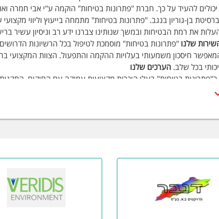
יברסיטת בן-גוריון בנגב. "פתרונות בטיחות" מתמחה בייעוץ וליווי מקצוע
לות את רמת הבטיחות ובמשך שנותינו צברנו ידע רב וניסיון עשיר בר
שירות שלנו
"פתרונות בטיחות" מוסמכת לטיפול בכל הרשיונות הדרושים
מאפשר חיסכון משמעותי בעלויות ההקמה והתפעול. הצוות המקצועי ב
כותי בכל שלב.
הערכים שלנו
 ב"פתרונות בטיחות" בעלי היכרות מקצועית עמוקה עם החוקים, התקנות
 שואפים באופן מתמיד לספק שירותים ברמה המקצועית ביותר תוך מענה
ילות ביותר.
ות המסור שלנו עושה כל שביכולתו לספק את השירות האיכותי, המקצועי ו
Measure Twi" זהו ערך עליון.
דובר בבטיחות, רמת המקצועיות היא בהתאם לרמת ההכשרה והניסיון.
הדרכים שאנו יכולים לסייע היא בלחלוק את הידע והניסיון שלנו בתחום 
ת אש
צעים שינויים בייעוד המבנה, שינויים בחלוקה הפנימית של המבנה, תוספ
וי האש הקיימים במבנה, כולל התייחסות לגורמים שונים: מרחקי מילוט, עש