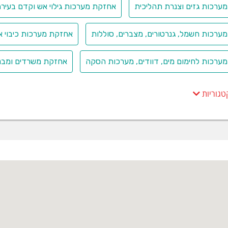
נוהל, מטריצה, שיטת עבודה) ליישום תהליך ניהול הסיכונים. במסגרת הה
ערכות גזים וצנרת תהליכית
אחזקת מערכות גילוי אש וקדם בעיר
ליך/האזור ונקבעות סדרי עדיפויות ליישום הליך הערכת הסיכונים, לפי ר
ערכות חשמל, גנרטורים, מצברים, סוללות
אחזקת מערכות כיבוי אש
ת בטיחות
ערכות לחימום מים, דוודים, מערכות הסקה
אחזקת משרדים ומבנ
יחות העובד, לתקינות העבודה, לצמצום ולמניעה של תאונות עבודה או נ
וחות ובעיני עובדי החברה, הן בטיחות וגיהות בעבודה. מחקרים שנערכו
טגוריות
ודה, הן חוסר ידע של העובדים באשר לסיכונים הקיימים בעבודתם וחוסר
יותר בבניית מערך הבטיחות בכל חברה או ארגון הוא קורס בטיחות בעבו
שמור על כללי הזהירות ולבצע את העבודה במינימום סיכונים.
פיקוח עליון וקונסטרוקציה
רה "פתרונות הנדסה ובטיחות” עוסקת בתחום הפרטי, המסחרי והציבורי ו
ת ניסיון רב בתכנון מבנים החשופים לעומסי רוח, עומסי רעידות אדמה ומי
וספות במבנים קיימים ועומדים.
הנדסי