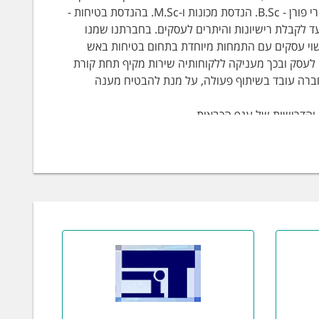
לקוחותינו יכולים להעיד על כך. חברת "פתרונות בטיחות" הוקמה ע"י אבי חמרה ואורי פורן - B.Sc. הנדסת מכונות ו-M.Sc. בהנדסת בטיחות -
י עד לקבלת רישיונות והיתרים לעסקים. בחברתנו שמנו
ישוי עסקים עם התמחות מיוחדת בתחום בטיחות באש
 לעסק ובכך מעניקה ללקוחותיה שירות מקיף תחת קורת
חברה עובד בשיתוף פעולה, על מנת להבטיח מענה
 והדרישות של ענף הכבאות.
 על בקשות לקוחותינו עם הטכניקות המתקדמות המסורות
המהיר ביותר.
הבטיחות.
על מנת לקבל היתר בנייה או רישיון עסק, יש להציג לרשות הכבאות וההצלה תכנית בטיחות באש (כפי שנדרש בתקנה 11 א’). הדרישה כוללת
ות בנייה וכו׳. תכנית הבטיחות באש כוללת את כל
ן , מטפים, מיזוג אוויר, יציאות חשמל תאורות חירום,