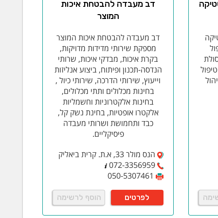
סטיקה
דב מעבדה להבטחת איכות
טיחות שלנו המכינים אותה ומביאים לאישורה אצל הרשות
המוצר
קבלת אישור הכבאות הסופי.
שלבי העבודה:
ליווי בתהליך
שת התכנית ואישורה מול תחנת כיבוי האש המקומית
טיקה
דב מעבדה להבטחת איכות המוצר
יצירת תוכנית למערך סידורי הבטיחות באש, תוכנית
ול
מספקת שירותי מדידות מדויקות,
 העסק
אבחון בית העסק ובחינת סידורי הבטיחות הקיימים
סולת
בקרת איכות, מבדקי איכות, שרותי
טיפול
הנדסה-תכנון ופיתוח, ביצוע אנליזות
הול
וייעוץ, שירותי הדרכה, שירותי כיול ,
בחינות מכלולים ותתי מכלולים,
בעלי מוגבלות. כדי להבטיח זאת, נדרשים בתי העסק
בחינות אלקטרוניות וחשמליות
אמות הנגישות. במהלך תהליך זה נבדקת נגישות העסק על
אלקטרו אופטיות, בחינת נשק קל,
וחות לעסק שלך ומאפשרת גם לאוכלוסייה המהווה כמעט
כבד ותחמושת ושרותי מעבדה
ת" מתמחה בהנגשת עסקים לכלל האוכלוסיה,ומבצעת את כל
פיסיקליים.
הנס מולר 33, א.ת. קרית ביאליק
072-3356959
050-5307461
שוי), התשע"ג- 2013 על ארגונים טעוני רישוי להנפיק רישיון עסק. באחריות הארגון לבדוק האם הוא
ימה
לפרטים
הוסף לרשימה