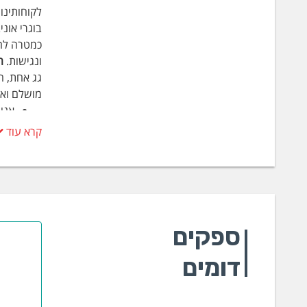
בוגרי אונ
כמטרה להע
ונגישות.
ה
גג אחת, ה
מושלם ואי
אנו
אנו
קרא עוד
והיע
הצו
עבורנו "ce Cut Once
כשמ
אחת 
ספקים
בטיחו
דומים
מבנים המב
אמצעי כיב