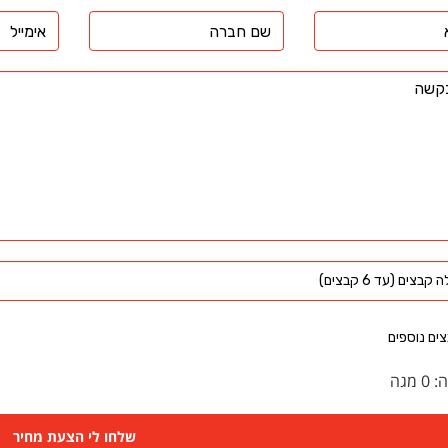
 בניה עבור תוספת בניה, תישקל על ידי הרשות המקומית ותאושר במידה
 כשמדובר בשטח שירות (מחסן, חניה, חדר כביסה, מרתף, חדר אשפה או ממ
 ואישור מבנים ארעיים
יקות יציבות וכשירות למבנים ארעיים המיועדים לאירועים המוניים. כגון:
י אש תיק שטח כיבוי אש אישור כבאות רישוי עסקים תכנית שטח הכנת תיק כ
קבצים (עד 6 קבצים)
ים נוספים
ה:
0
מגה
שלחו לי הצעת מחיר