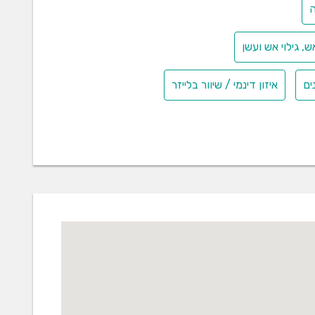
ליך לניהול הסיכונים, מודגשות נקודות התורפה של
ה
מת חומרת הסיכון. הליך של ניהול סיכונים נדרש גם בתקן
, גילוי אש ועשן
ים
איזון דינמי / שיוור בלייזר
זקים כלכליים ולשיפור התדמית של כל ארגון או מפעל
 בתחום, מעידים כי הסיבה העיקרית להתרחשותן של
 הקפדה על כללי הזהירות ועבודה נכונה. אחד הכלים
דה. קורסי בטיחות והדרכות בטיחות מכשירים את
מתמחה בתכנון מבני בטון, פלדה, עץ ואלומיניום.
גון, כגון: מבני מגורים, מבנים ארעיים, בתים פרטיים,