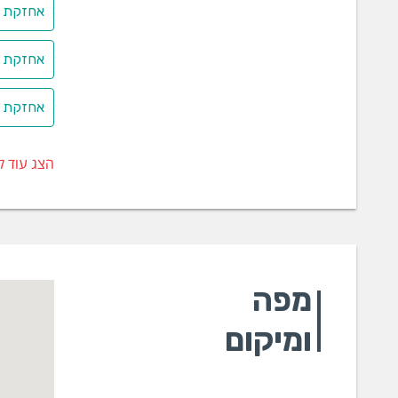
מתאימים (
אחזקת מ
הציוד/התה
ישראלי 18001
אחזקת מ
הדרכו
אחזקת מ
הבסיס לבט
בעיני הלק
הצג עוד ק
תאונות עב
החשובים ב
העובדים ל
תכנון 
מפה
הבסיס החב
החברה בעל
ומיקום
שינויים ות
ייעוץ 