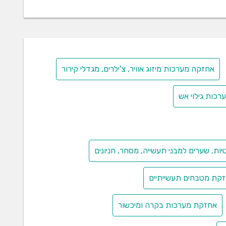
אחזקה מערכות מיזוג אוויר, צ'ילרים, מגדלי קירור
כות גילוי אש
על ידי מעבדה מאושרת. הבדיקות נערכות במבנים
ות בארץ, כדוגמת מכון התקנים, מעבדות סיסטם ומעבדות
ת, שערים למבני תעשייה, מסחר, חניונים
ן סבירה או קבילה, עלולים לגרום לאירוע בטיחות קשה.
קת מטבחים תעשייתיים
ט בתחום עבודה או פעולה. למשל: חשמל הוא דבר מסוכן,
עים (מפסקי פחת, כבלים תקינים, מערכות הגנה וכדומה),
אחזקת מערכות בקרה ומיכשור
 עבודה מול מכונה עם חלקים מסתובבים, עבודה עם
ליכי ניהול סיכונים בחברות רבות על ידי בניית מודלים