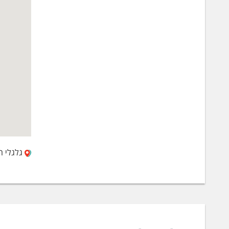
יעוץ הנדס
ומקצועית,
בצורה יעי
המעורבים 
אשר מתמחי
שניתן על 
שלמות המב
תכנון
לכל אדם ח
הרצונות, 
נעזור להב
גלגלי הפלדה 20,
פרטים שונ
במקרים רב
הרעיונות 
שינוי