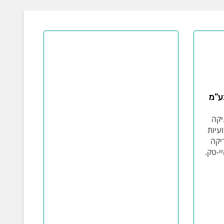
ע"מ
יקה
ועיות
דיקה
י-טק.