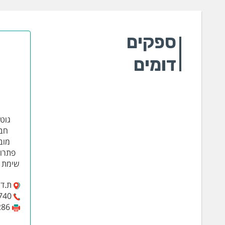
ספקים
דומים
גוט
חבר
מוב
פתרונ
שימת ד
ת.ד. 37 רמת-השרון 
740
286