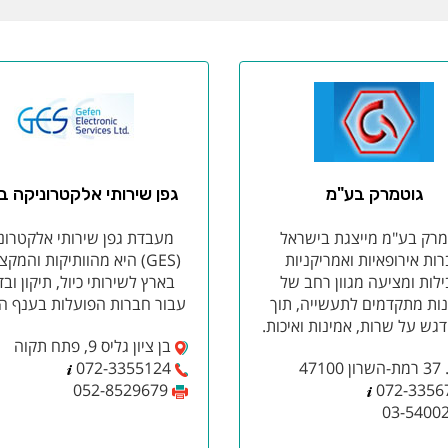
גוטמרק בע"מ
גפן שירותי אלקטרוניקה ב
מרק בע"מ מייצגת בישראל
מעבדת גפן שירותי אלקטרונ
ות אירופאיות ואמריקניות
(GES) היא מהוותיקות והמקצ
ילות ומציעה מגוון רחב של
בארץ לשירותי כיול, תיקון וב
ות מתקדמים לתעשייה, תוך
עבור חברות הפועלות בענף הי
גש על שרות, אמינות ואיכות.
בן ציון גליס 9, פתח תקוה
47100
072-3355124
052-8529679
072-3356
03-5400