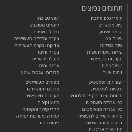
תחומים נפוצים
חומרי גלם מתכת
ייעוץ סביבתי
כיול מכשירים
חומרים מסוכנים
הרמה ושינוע
טיפול בשפכים
עיבוד פח
בקרה ומדידה תעשייתית
ציוד בטיחות
בדיקה ובקרה תעשייתית
שירותי ניקוי תעשייתי
בקרה והינע
מערכות כיבוי אש
הובלה יבשתית
טיפול במים
אריזה ומילוי
זיהום אוויר
מלגזות ועגלות שינוע
ייצור גומי ופלסטיק
מפוחים תעשייתיים
תבניות לפלסטיק
מזגנים תעשייתיים
מכונות וציוד היקפי לפלסטיק
מערכות סינון אוויר
כלי עבודה חשמליים
מיזוג וקירור
כלי עבודה פניאומטיים
חדרי קירור והקפאה
פרזול וקשיחים לתעשייה
תאורה ומערכות תאורה
דבקים וחומרי איטום
ריהוט רחוב
התייעלות אנרגטית