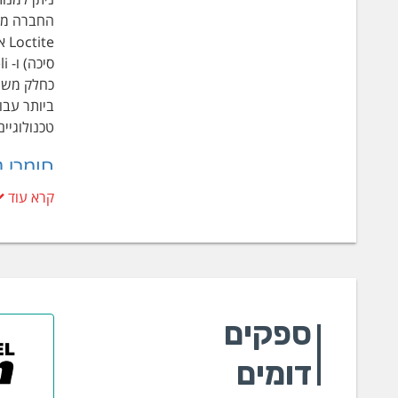
החברה מעס
כחלק משיג
ביותר עבו
טכנולוגיי
חומרי נ
קרא עוד
שמירה על 
כמעט את כ
על מנת לח
יוצרת סבי
תחום חומר
ומספקים מע
ספקים
שחומרים א
וחומרי ניק
דומים
3312 - מסיר אבנית
גדולות וק