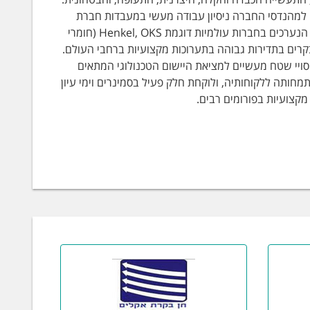
 למהנדסי החברה ניסיון עבודה מעשי במעבדות חברת
Loctite אירופה והם רוכשים באופן מתמיד ידע ונסיון במסגרת קורסים והשתלמויות הנערכים בחברות עולמיות דוגמת Henkel, OKS (חומרי
ומשתתפים ומבקרים בתדירות גבוהה בתערוכות מקצועיות ברחבי העולם.
ויי שטח מעשיים למציאת היישום הטכנולוגי המתאים
מחותה ללקוחותיה, ולוקחת חלק פעיל בסמינרים וימי עיון
קצועיות בפורומים רבים.
האחרונות המגמה על איכות הסביבה קיבלה תפנית ומקיפה
ים רבים השקיעו כספים רבים בשינוי והחלפת תשתיות
 את הזיהום הסביבתי. השמירה על איכות הסביבה בעסקים
 המפותחים ביותר במעבר על שמירת איכות הסביבה הוא
מחליפים את חומרי הניקוי הקונבנציונאלים הקיימים בשוק
מאין כמוהו בתחום חומרי הניקוי הידידותיים הוא העובדה
 בחברת רוטל שוקדים על פיתוח מוצרים חדשים בכלל
יים לכל משתמש ולכל מטרה.
להלן מספר דוגמאות:
RGN-
לסטיק ואטמים. מתאים לשימוש במערכות סינון וקירור מים
- משמש לניקוי והמסת שומנים, ליכלוך