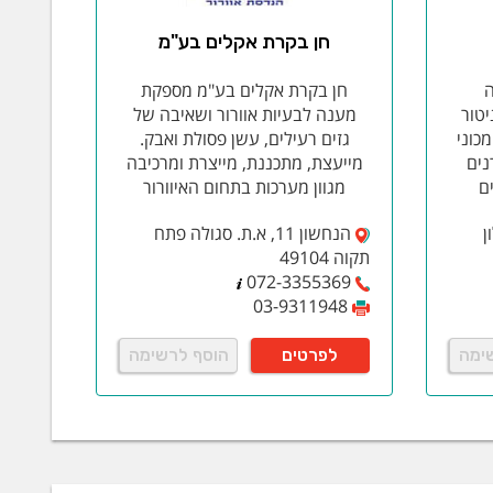
 בחלקי פלסטיק, אטמים, ומתכות למינהם.
Lemon Clean -
חן בקרת אקלים בע"מ
תזקיקי נפט. מתאימה לניקוי שאריות גריז, מזוט, דיו,
ליפות ההדרים, אינו פוגע במשטחי מתכת, פלסטיק,
ה
חן בקרת אקלים בע"מ מספקת
יכלים ומחליפי חום.
יטור
מענה לבעיות אוורור ושאיבה של
כוני
גזים רעילים, עשן פסולת ואבק.
נים
מייעצת, מתכננת, מייצרת ומרכיבה
ם
מגוון מערכות בתחום האיוורור
ן
הנחשון 11, א.ת. סגולה פתח
תקוה 49104
072-3355369
03-9311948
ימה
לפרטים
הוסף לרשימה