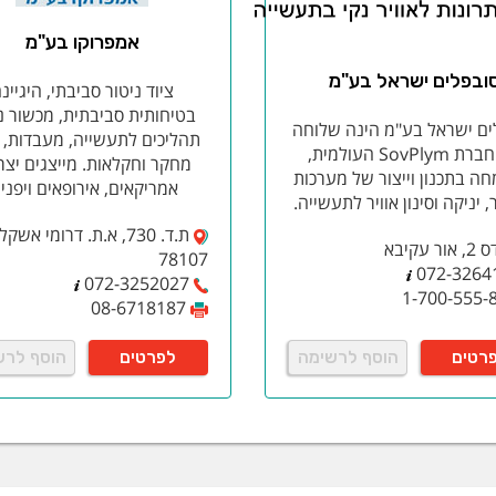
מושים בתעשייה כגון: ציוד מכני, מכונות וכלים, רצפות , גריז וכו'. אינו
אמפרוקו בע"מ
וי ידיים עם גרגירים
- מבוססת על דילימונן המופק מקליפות ההדרים, ללא 
RGN-8011 - מסיר וממיס שומנים, דלק ומזוט
- מכיל דילומנן המופק מק
ובפלים ישראל בע"מ
ציוד ניטור סביבתי, היגיינ
תן לשחמוש בחדרי מכונות, מנועים וחלקי מנוע, ניקוי מזוט ומשקעיו, מ
בטיחותית סביבתית, מכשור נ
ים ישראל בע"מ הינה שלוחה
תהליכים לתעשייה, מעבדות, מ
של חברת SovPlym העולמית,
מחקר וחקלאות. מייצגים יצר
ה בתכנון וייצור של מערכות
אמריקאים, אירופאים ויפניי
ר, יניקה וסינון אוויר לתעשייה.
ת.ד. 730, א.ת. דרומי אשקלו
ר עקיבא
78107
072-3264
072-3252027
1-700-555-
08-6718187
רטים
הוסף לרשימה
לפרטים
הוסף לרש