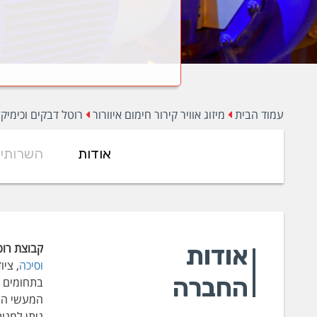
עמוד הבית
מיזוג אוויר קירור חימום איוורור
רוטל דבקים וכימיק
אודות
השרותי
אודות
קבוצת רו
וסיכה
, ציוד
החברה
בתחומים א
המעשי הרב
ניתן למנו