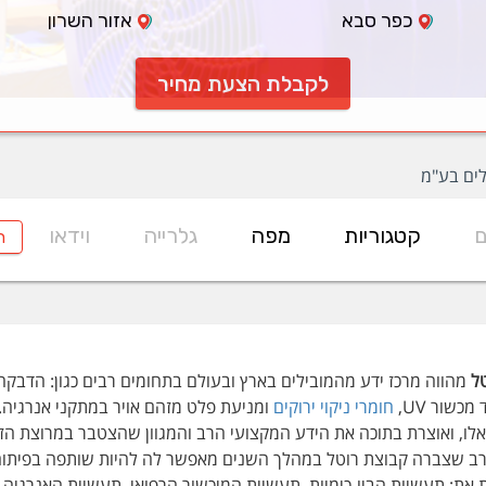
כפר סבא
אזור השרון
לקבלת הצעת מחיר
לים בע"מ
ם
קטגוריות
מפה
גלרייה
וידאו
ח
טל
מהווה מרכז ידע מהמובילים בארץ ובעולם בתחומים רבים כגון: הדבקה
 מכשור UV,
חומרי ניקוי ירוקים
ומניעת פלט מזהם אויר במתקני אנרגיה.
לו, ואוצרת בתוכה את הידע המקצועי הרב והמגוון שהצטבר במרוצת הזמן
 שצברה קבוצת רוטל במהלך השנים מאפשר לה להיות שותפה בפיתוח של
ת את: תעשיות הביו-כימיות, תעשיית המיכשור הרפואי, תעשיית האנרגיה