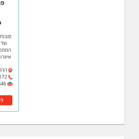
במיגוון שי
משחה לניק
צבע, וכו'.
ס
אטמים. ני
סובפל
המתמח
איוורו
ההדס 2, או
172
846
לפ