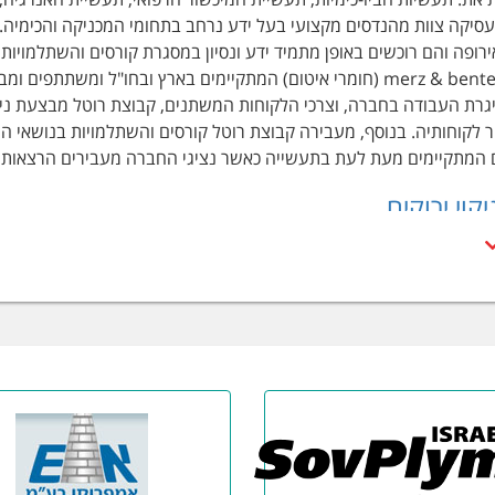
יקה צוות מהנדסים מקצועי בעל ידע נרחב בתחומי המכניקה והכימיה.
סיכה) ו- merz & benteli (חומרי איטום) המתקיימים בארץ ובחו"ל 
רת העבודה בחברה, וצרכי הלקוחות המשתנים, קבוצת רוטל מבצעת ניס
ר לקוחותיה. בנוסף, מעבירה קבוצת רוטל קורסים והשתלמויות בנושאי הת
ם המתקיימים מעת לעת בתעשייה כאשר נציגי החברה מעבירים הרצאות מ
יקוי ירוקים
איכות הסביבה זו כבר לא סיסמא או משפט חסר תוכן או כוונה. בשנים 
ל העולם העיסקי והתעשייתי בעלום בכלל ובישראל כפרט. עסקים ומפעל
סוך בהוצאות חשמל, מים, מזוט, פלסטיק ונייר וכל זאת במטרה להקטין
בת עבודה איכותית יותר וכמובן חיסכון כלכלי גדול לעסק. אחד התחומים
י הניקוי הירוקים, חומרי הניקוי ידידותיים למשתמש ולסביבה. חומרים ה
נה ופתרון איכותי וטוב לטיפול בלכלוך וזוהמה למינה. יתרון נוסף חשוב 
לה אינם רעילים, אינם פולטים רעלים ואינם מזהמים את מקורות המים.
וי ידידותיים בפרט ואנו מציעים מיגוון רחב מאוד של חומרי ניקוי ידידות
- מבוסס על חומרים אורגנים, אינו פוגע בחלקי מתכת, גומי, פ
טנות כאחד, מחליפי חום וגופי חימום למינהם.
RGN - 6011- ממיס ומסיר שומנים לתעשייה