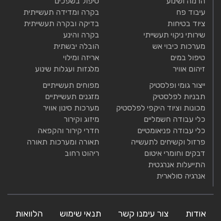
הרמה ושינוע
טיפול בשפכים
עיבוד פח
בקרה ומדידה תעשייתית
ציוד בטיחות
בדיקה ובקרה תעשייתית
שירותי ניקוי תעשייתי
בקרה והינע
מערכות כיבוי אש
הובלה יבשתית
טיפול במים
אריזה ומילוי
זיהום אוויר
מלגזות ועגלות שינוע
ייצור גומי ופלסטיק
מפוחים תעשייתיים
תבניות לפלסטיק
מזגנים תעשייתיים
מכונות וציוד היקפי לפלסטיק
מערכות סינון אוויר
כלי עבודה חשמליים
מיזוג וקירור
כלי עבודה פניאומטיים
חדרי קירור והקפאה
פרזול וקשיחים לתעשייה
תאורה ומערכות תאורה
דבקים וחומרי איטום
ריהוט רחוב
התייעלות אנרגטית
אנרגיה סולארית
אודות
צור עימנו קשר
תנאי שימוש
הלוואות