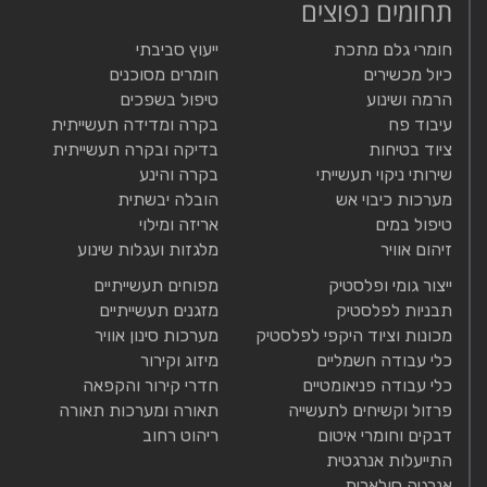
תחומים נפוצים
חומרי גלם מתכת
ייעוץ סביבתי
כיול מכשירים
חומרים מסוכנים
הרמה ושינוע
טיפול בשפכים
עיבוד פח
בקרה ומדידה תעשייתית
ציוד בטיחות
בדיקה ובקרה תעשייתית
שירותי ניקוי תעשייתי
בקרה והינע
מערכות כיבוי אש
הובלה יבשתית
טיפול במים
אריזה ומילוי
זיהום אוויר
מלגזות ועגלות שינוע
ייצור גומי ופלסטיק
מפוחים תעשייתיים
תבניות לפלסטיק
מזגנים תעשייתיים
מכונות וציוד היקפי לפלסטיק
מערכות סינון אוויר
כלי עבודה חשמליים
מיזוג וקירור
כלי עבודה פניאומטיים
חדרי קירור והקפאה
פרזול וקשיחים לתעשייה
תאורה ומערכות תאורה
דבקים וחומרי איטום
ריהוט רחוב
התייעלות אנרגטית
אנרגיה סולארית