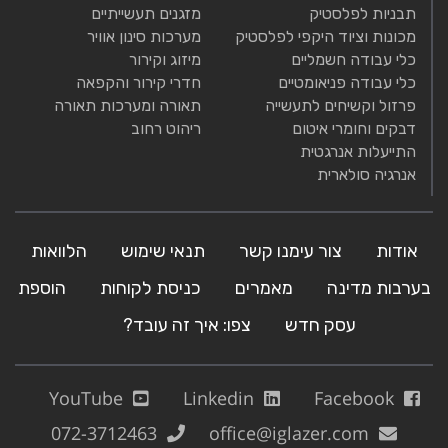
תבניות לפלסטיק
מזגנים תעשייתיים
מכונות וציוד היקפי לפלסטיק
מערכות סינון אוויר
כלי עבודה חשמליים
מיזוג וקירור
כלי עבודה פניאומטיים
חדרי קירור והקפאה
פרזול וקשיחים לתעשייה
תאורה ומערכות תאורה
דבקים וחומרי איטום
ריהוט רחוב
התייעלות אנרגטית
אנרגיה סולארית
אודות
צור עימנו קשר
תנאי שימוש
הלוואות
בערבות מדינה
מאמרים
כניסת לקוחות
הוספת
עסק חדש
צפו: איך זה עובד?
YouTube
Linkedin
Facebook
072-3712463
office@iglazer.com