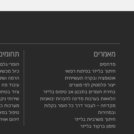
מאמרים
תחומים
מדחסים
חומרי גלם
חיתוך בלייזר בפיתוח רפואי
כיול מכשיר
אוטומציה ובקרה תעשייתית
הרמה ושינ
ייצור פלסטיק לפי מוצרים
עיבוד פח
בחירת חומרים בתכנון אב טיפוס בלייזר
ציוד בטיחו
הלוואות בערבות מדינה לחברות יבואניות
שירותי ניקו
מקדחה – לעבור דרך כל חומר בקלות
מערכות כי
ובמהירות
טיפול במים
חיתוך משרביות בלייזר
זיהום אוויר
סימון ברקוד בלייזר