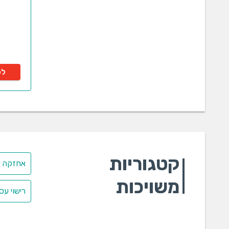
לפ
קטגוריות
אחזקה ב
משויכות
רישוי עס