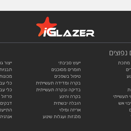
 נפוצים
 מתכת
ייעוץ סביבתי
ייצור ג
ים
חומרים מסוכנים
תבניות
וע
טיפול בשפכים
מכונות
בקרה ומדידה תעשייתית
כלי עב
ת
בדיקה ובקרה תעשייתית
כלי עב
י תעשייתי
בקרה והינע
פרזול 
בוי אש
הובלה יבשתית
דבקים 
אריזה ומילוי
התייעל
מלגזות ועגלות שינוע
אנרגיה