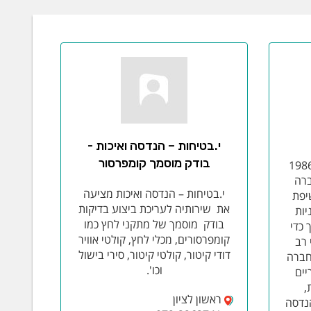
י.בטיחות – הנדסה ואיכות -
בודק מוסמך קומפרסור
ף-טק בע"מ נוסדה בשנת 1986
ברה
י.בטיחות – הנדסה ואיכות מציעה
יפת
את שירותיה לעריכת ביצוע בדיקות
יות
בודק מוסמך של מתקני לחץ כמו
 כדי
קומפרסורים, מכלי לחץ, קולטי אוויר
 רב
דודי קיטור, קולטי קיטור, סירי בישול
חברה
וכו'.
יים
,
ראשון לציון
הנדסה