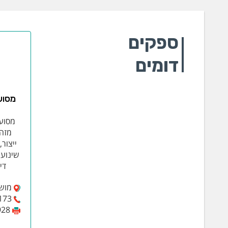
ספקים
דומים
מסוע
מסוע
ייצור
שינוע,
די
מושב 
173
928