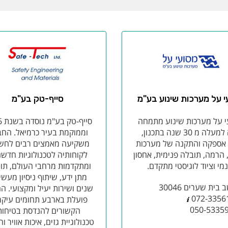
י על מערכות שינוע בע"מ
סייף-טק בע"מ
י על מערכות שינוע מתמחה
סיי
מזה למעלה מ 30 שנה בתכנון,
וממוקמת בעיר כרמיאל. הח
, אספקה והתקנה של מערכות
משקיעה מאמצים רבים לחש
 הרמה, תובלה פנימית, אחסון
לקוחותיה לטכנולוגיות חדשנ
נמי וציוד לוגיסטי מתקדם.
ומתקדמות מרחבי העולם, תוך
מתן ידע, שיתוף ניסיון מעשי
בית שערים 30046
שנים ושירות יעיל ומקצועי. ה
072-3356
פועלת בארבע תחומים עיקר
050-5335
הקשורים להנדסת בטיחות
טכנולוגיית גזים, איכות אוויר ו