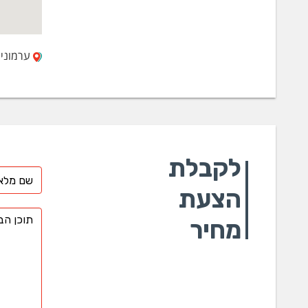
ערמונים 80 קרית ים 40
לקבלת
הצעת
מחיר