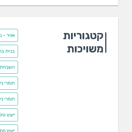
סוד
סוד
סודי
כימיקל
קטגוריות
אוויר - 
אדמ
משויכות
אלום 
בניית בר
אלו
אמו
השבחת 
אמונ
אצט
אשל
חומרי ני
אשל
אתנ
חומרי ניק
בורי
בור
ייעוץ טי
גופ
גופ
ייעוץ מת
גופ