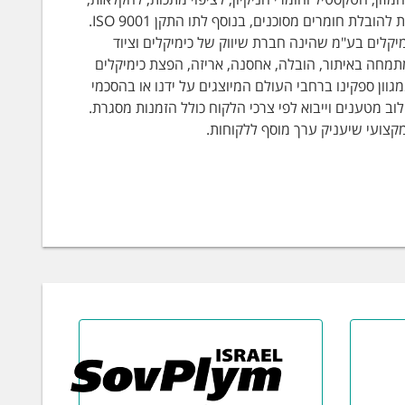
למכבסות ובריכות שחיה ועוד. לחברה יש את כל הרישיונות הדרושים מטעם הרשויות להובלת חומרים מסוכנים, בנוסף לתו התקן ISO 9001.
לים בע"מ שהינה חברת שיווק של כימיקלים וציוד
תמחה באיתור, הובלה, אחסנה, אריזה, הפצת כימיקלים
וון ספקינו ברחבי העולם המיוצגים על ידנו או בהסכמי
 מטענים וייבוא לפי צרכי הלקוח כולל הזמנות מסגרת.
קצועי שיעניק ערך מוסף ללקוחות.