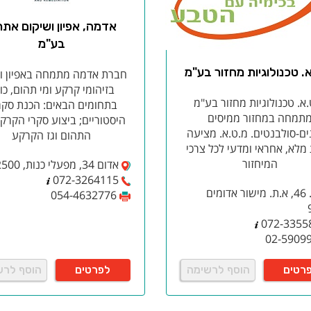
ום דיכרומט
אדמה, אפיון ושיקום אתר
ום היפוכלוריט -כלור
יום מטהביסולפיט
בע"מ
 כלוריד
. טכנולוגיות מחזור בע"מ
חברת אדמה מתמחה באפיון וט
ום סולפט
בזיהומי קרקע ומי תהום, כו
א. טכנולוגיות מחזור בע"מ
בתחומים הבאים: הכנת סקר
יום הידרוקסיד
תמחה במחזור ממיסים
היסטוריים; ביצוע סקרי הקרקע
ק סולפט
ים-סולבנטים. מ.ט.א. מציעה
התהום וגז הקרקע
מלא, אחראי ומדעי לכל צרכי
ים לבריכות שחיה
המיחזור
אדום 34, מפעלי כנות, 7982500
072-3264115
 כלור
ת.ד. 46, א.ת. מישור אדומים
054-4632776
גן הידרוקסיד -פוטש
גן הידרוקסיד פתיתים -פוטש
072-3355
י קלציום היפוכלוריט סיני/אמריקאי
02-5909
צת מלח
ות כלור
רטים
הוסף לרשימה
לפרטים
הוסף לרש
ות כלור מולטיפנקשיין
ב כלור