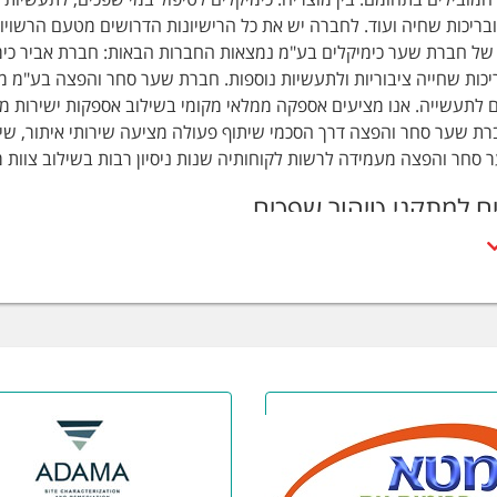
ל חברת שער כימיקלים בע"מ נמצאות החברות הבאות: חברת אביר כימיק
יכות שחייה ציבוריות ולתעשיות נוספות. חברת שער סחר והפצה בע"מ מ
ם לתעשייה. אנו מציעים אספקה ממלאי מקומי בשילוב אספקות ישירות ממג
ת שער סחר והפצה דרך הסכמי שיתוף פעולה מציעה שירותי איתור, שילוב
סחר והפצה מעמידה לרשות לקוחותיה שנות ניסיון רבות בשילוב צוות מ
ים למתקני טיהור שפכים
 כלור
י קצף
גן הידרוקסיד -פוטש
 כלורי- פריק כלוריד
רת ברזל
צה גופרתית
צת מלח
ה אש
ה קאוסטיק
ה קאוסטיק פנינים