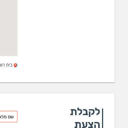
מלח
מלח
מתנ
סוד
סוד
סודי
סוד
סודי
סודי
פוט
בית ראשונים 16, פארק תעש
פורמ
פרופ
קלצי
כימיקלי
אדמ
לקבלת
אשל
אשל
הצעת
גופ