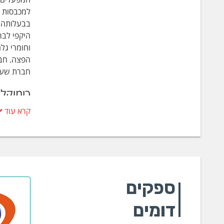
בבעלותה ש
היקפי לבר
וחומרי גל
הפצה. חבר
חברת שער 
כימיקל
קרא עוד
אנטי
אנט
אשל
ברזל
גופ
חומ
ספקים
חומ
סוד
דומים
סוד
סוד