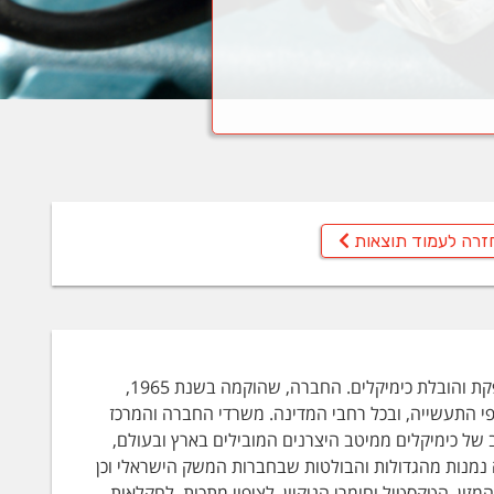
זרה לעמוד תוצאות
הינה מהחברות הוותיקות והמובילות בישראל בתחום של אספקת והובלת כימיקלים. החברה, שהוקמה בשנת 1965,
פי התעשייה, ובכל רחבי המדינה. משרדי החברה והמרכז
ל כימיקלים ממיטב היצרנים המובילים בארץ ובעולם,
 נמנות מהגדולות והבולטות שבחברות המשק הישראלי וכן
זון, הטקסטיל וחומרי הניקיון, לציפוי מתכות, לחקלאות,