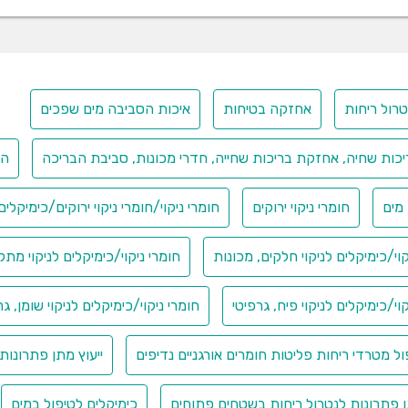
ה ביקרבונט
ה קאוסטיק פנינים
ום היפוכלוריט-כלור
ים לתעשיית החקלאות
נטרול ריחות
אחזקה בטיחות
איכות הסביבה מים שפכים
ה דיאטומית
52
יכות שחיה, אחזקת בריכות שחייה, חדרי מכונות, סביבת הבריכה
הכ
מניום סולפט
ניה מימית
מים
חומרי ניקוי ירוקים
חומרי ניקוי/חומרי ניקוי ירוקים/כימיקל
יום כלוריד
ון
גן הידרוקסיד-פוטש
קוי/כימיקלים לניקוי חלקים, מכונות
חומרי ניקוי/כימיקלים לניקוי מ
גן הידרוקסיד פתיתים פוטש
ול
וי/כימיקלים לניקוי פיח, גרפיטי
חומרי ניקוי/כימיקלים לניקוי שומן, ג
ק אסיד
קס
פול מטרדי ריחות פליטות חומרים אורגניים נדיפים
ייעוץ מתן פתרונות
רת אשלגן -פוטסיום סולפט
רת ברזל
ן פתרונות לנטרול ריחות בשטחים פתוחים
כימיקלים לטיפול במים
רת נחושת