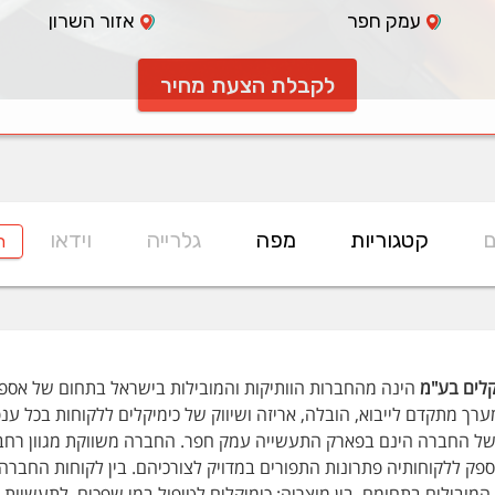
עמק חפר
אזור השרון
לקבלת הצעת מחיר
ם
קטגוריות
מפה
גלרייה
וידאו
ח
לים בע"מ
רך מתקדם לייבוא, הובלה, אריזה ושיווק של כימיקלים ללקוחות בכל ענ
של החברה הינם בפארק התעשייה עמק חפר. החברה משווקת מגוון רחב ש
פק ללקוחותיה פתרונות התפורים במדויק לצורכיהם. בין לקוחות החברה
מובילים בתחומם. בין מוצריה: כימיקלים לטיפול במי שפכים, לתעשיות המ