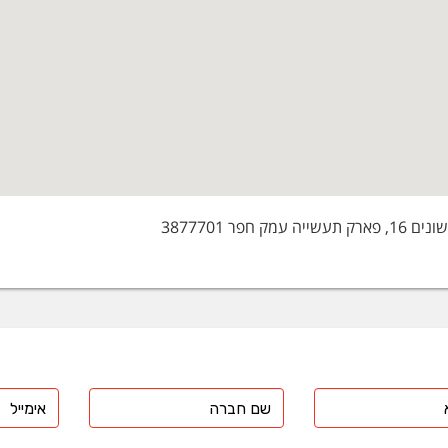
 גביש C
 שולחן
ול
ה ביקרבונט
ה קאוסטיק פנינים
ום היפוכלוריט-כלור
יום מטהביסולפיט מוצק
ום ניטרט
ום סולפידי
סיום קרבונט
ייה עמק חפר 3877701
לין
ילן גליקול
ום כלוריד
ם לתעשיית חומרי ניקוי (דטרגנטים)
ה דיאטומית
גן הידרוקסיד -פוטש
גן הידרוקסיד פתיתים -פוטש
רת אשלגן -פוטסיום סולפט