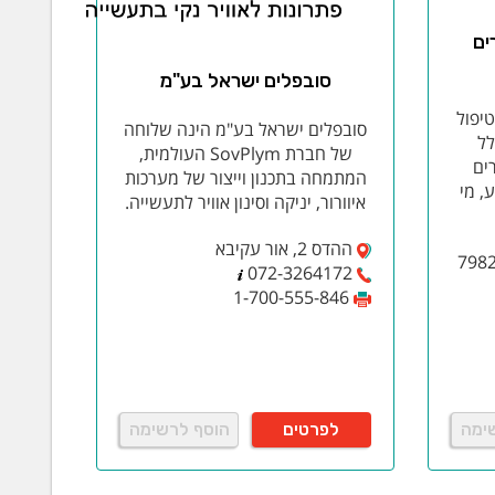
ים
סובפלים ישראל בע"מ
יפול
סובפלים ישראל בע"מ הינה שלוחה
לל
של חברת SovPlym העולמית,
ים
המתמחה בתכנון וייצור של מערכות
, מי
איוורור, יניקה וסינון אוויר לתעשייה.
ההדס 2, אור עקיבא
072-3264172
1-700-555-846
ימה
לפרטים
הוסף לרשימה