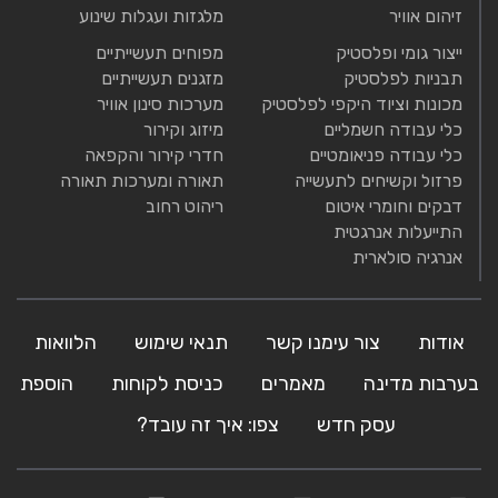
זיהום אוויר
מלגזות ועגלות שינוע
ייצור גומי ופלסטיק
מפוחים תעשייתיים
תבניות לפלסטיק
מזגנים תעשייתיים
מכונות וציוד היקפי לפלסטיק
מערכות סינון אוויר
כלי עבודה חשמליים
מיזוג וקירור
כלי עבודה פניאומטיים
חדרי קירור והקפאה
פרזול וקשיחים לתעשייה
תאורה ומערכות תאורה
דבקים וחומרי איטום
ריהוט רחוב
התייעלות אנרגטית
אנרגיה סולארית
אודות
צור עימנו קשר
תנאי שימוש
הלוואות
בערבות מדינה
מאמרים
כניסת לקוחות
הוספת
עסק חדש
צפו: איך זה עובד?