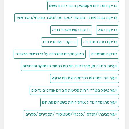
בדיקות ומדידות אקוסטיקה, ויברציות ורעשים
בדיקות סביבתיות/דיגום אוויר/סקר מכין/ניטור סביבתי/ניטור אוויר
בדיקות רעש
בדיקת רעש מאתרי בנייה
בדיקת רעש מתחבורה
בדיקת רעש סביבתית
בודקים מוסמכים
ביצוע סקרים סביבתיים על פי דרישת הרשויות
יועצים, מתכננים, מהנדסים, תוכנות בתחום האחזקה והבטיחות
ייעוץ ומתן פתרונות להרחקה וצמצום הרעש
ייעוץ טיפול מטרדי ריחות פליטות חומרים אורגניים נדיפים
ייעוץ מתן פתרונות לנטרול ריחות בשטחים פתוחים
ייעוץ סביבתי /הנדסי /כלכלי /סטטוטורי /תסקירים /סקרים