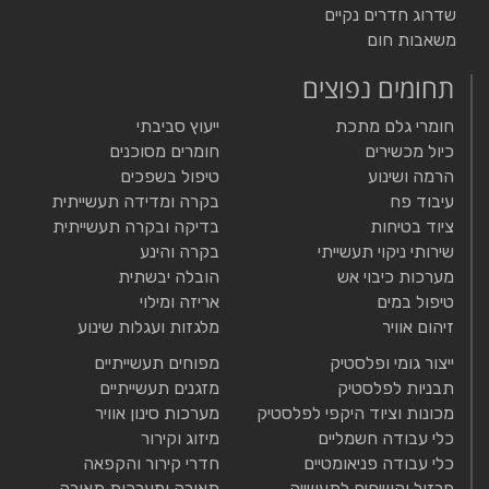
שדרוג חדרים נקיים
משאבות חום
תחומים נפוצים
חומרי גלם מתכת
ייעוץ סביבתי
כיול מכשירים
חומרים מסוכנים
הרמה ושינוע
טיפול בשפכים
עיבוד פח
בקרה ומדידה תעשייתית
ציוד בטיחות
בדיקה ובקרה תעשייתית
שירותי ניקוי תעשייתי
בקרה והינע
מערכות כיבוי אש
הובלה יבשתית
טיפול במים
אריזה ומילוי
זיהום אוויר
מלגזות ועגלות שינוע
ייצור גומי ופלסטיק
מפוחים תעשייתיים
תבניות לפלסטיק
מזגנים תעשייתיים
מכונות וציוד היקפי לפלסטיק
מערכות סינון אוויר
כלי עבודה חשמליים
מיזוג וקירור
כלי עבודה פניאומטיים
חדרי קירור והקפאה
פרזול וקשיחים לתעשייה
תאורה ומערכות תאורה