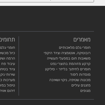
מאמרים
תחומים
חומרי גלם מלאכותיים
חומרי גלם
רובוטיקה, אוטומציה וציוד היקפי
כיול מכשיר
משאבות חום במפעלי תעשייה
הרמה ושינ
קרקע מזוהמת בתוצרי נפט
עיבוד פח
חומרים לחיתוך בלייזר - סיליקון
ציוד בטיחו
מוסדות לימוד
שירותי ניקו
מכונות שטיפה, ניקוי ושאיבה
מערכות כי
מזגנים עיליים
טיפול במים
מגופים
זיהום אוויר