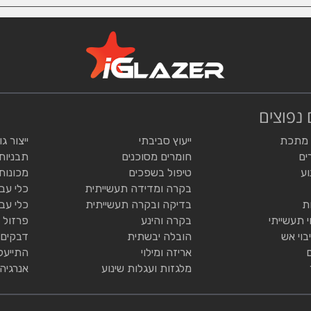
 נפוצים
 מתכת
ייעוץ סביבתי
ייצור ג
ים
חומרים מסוכנים
תבניות
וע
טיפול בשפכים
מכונות
בקרה ומדידה תעשייתית
כלי עב
ת
בדיקה ובקרה תעשייתית
כלי עב
י תעשייתי
בקרה והינע
פרזול 
בוי אש
הובלה יבשתית
דבקים 
אריזה ומילוי
התייעל
מלגזות ועגלות שינוע
אנרגיה