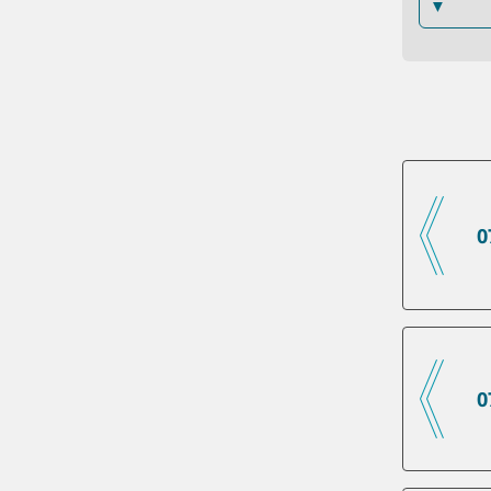
▼
0
0