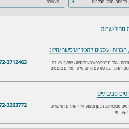
הדרכות, מרכזי מבקרים
▼
העשרה
מחיר/שרות
, חברות ועסקים למכירה/רכישה/מיזוג
ועסקים למכירה/רכישה/מיזוג
72-3712463
עלים, חברות ועסקים למכירה/רכישה/מיזוג/ שיתוף פעולה
וזאת בעקבות היכרות רבת השנים (30 שנים)והאמון שנרכש עם אותם אלפי עסקים בענפים
72-3263772
הול פרויקטים סביבתיים. תכנון וביצוע חקר אתרים החשודים
רקע ועוד