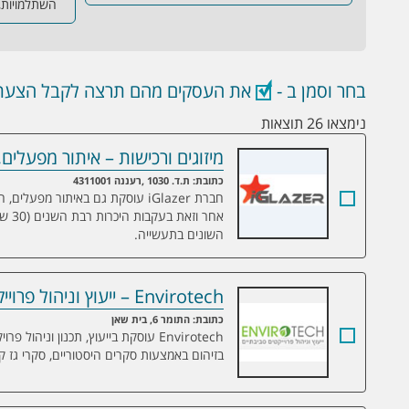
השתלמויות, 
בחר וסמן ב -
את העסקים מהם תרצה לקבל הצעת 
נימצאו 26 תוצאות
מיזוגים ורכישות – איתור מפעלים
מיזוגים ורכישות – איתור מפעלים, חברות 
כתובת: ת.ד. 1030 ,רעננה 4311001
חברת iGlazer עוסקת גם באיתור מפ
אחר 
השונים בתעשייה.
Envirotech – ייעוץ וניהול פרוייקטים סביבתיים
Envirotech – ייעוץ וניהול פרוייקטים סביבתיים
כתובת: התומר 6, בית שאן
Envirotech עוסקת בייעוץ, תכנון וני
בזיהום באמצעות סקרים היסטוריים, סקרי גז ק