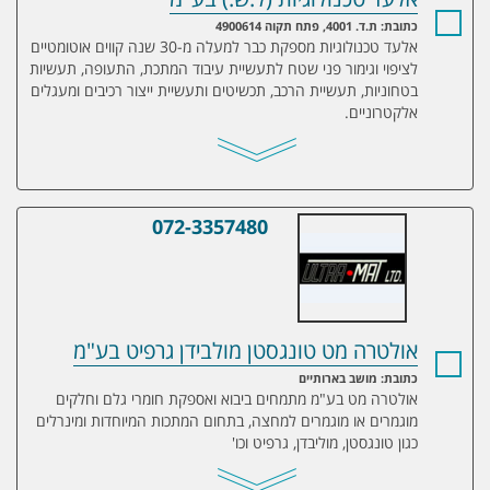
כתובת: ת.ד. 4001, פתח תקוה 4900614
אלעד טכנולוגיות מספקת כבר למעלה מ-30 שנה קווים אוטומטיים
לציפוי וגימור פני שטח לתעשיית עיבוד המתכת, התעופה, תעשיות
בטחוניות, תעשיית הרכב, תכשיטים ותעשיית ייצור רכיבים ומעגלים
אלקטרוניים.
072-3357480
אולטרה מט טונגסטן מולבידן גרפיט בע"מ
אולטרה מט טונגסטן מולבידן גרפיט בע"מ
כתובת: מושב בארותיים
אולטרה מט בע"מ מתמחים ביבוא ואספקת חומרי גלם וחלקים
מוגמרים או מוגמרים למחצה, בתחום המתכות המיוחדות ומינרלים
כגון טונגסטן, מוליבדן, גרפיט וכו'