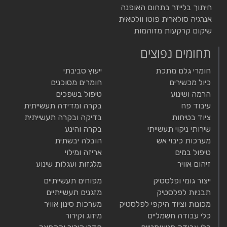
חיתוך בלייזר בתחום האופנה
אנרגיה סולארית פוטו וולטאית
שיקום קרקעות מזוהמות
תחומים נפוצים
חומרי גלם מתכת
ייעוץ סביבתי
כיול מכשירים
חומרים מסוכנים
הרמה ושינוע
טיפול בשפכים
עיבוד פח
בקרה ומדידה תעשייתית
ציוד בטיחות
בדיקה ובקרה תעשייתית
שירותי ניקוי תעשייתי
בקרה והינע
מערכות כיבוי אש
הובלה יבשתית
טיפול במים
אריזה ומילוי
זיהום אוויר
מלגזות ועגלות שינוע
ייצור גומי ופלסטיק
מפוחים תעשייתיים
תבניות לפלסטיק
מזגנים תעשייתיים
מכונות וציוד היקפי לפלסטיק
מערכות סינון אוויר
כלי עבודה חשמליים
מיזוג וקירור