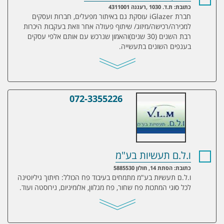
כתובת: ת.ד. 1030 ,רעננה 4311001
חברת iGlazer עוסקת גם באיתור מפעלים, חברות ועסקים
למכירה/רכישה/מיזוג/ שיתוף פעולה אחר וזאת בעקבות היכרות
רבת השנים (30 שנים)והאמון שנרכש עם אותם אלפי עסקים
בענפים השונים בתעשייה.
072-3355226
ו.ל.ם תעשיות בע"מ
ו.ל.ם תעשיות בע"מ
כתובת: הסתת 14, חולון 5885530
ו.ל.ם תעשיות בע"מ מתמחים בעיבוד פח הכולל: חיתוך גיליוטינה
לכל סוגי המתכות פח שחור, פח מגלוון, אלומיניום, נירוסטה ועוד.