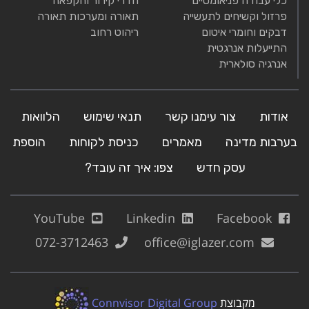
כלי עבודה פניאומטיים
חדרי קירור והקפאה
פרזול וקשיחים לתעשייה
תאורה ומערכות תאורה
דבקים וחומרי איטום
ריהוט רחוב
התייעלות אנרגטית
אנרגיה סולארית
אודות
צור עימנו קשר
תנאי שימוש
הלוואות
בערבות מדינה
מאמרים
כניסת לקוחות
הוספת
עסק חדש
צפו: איך זה עובד?
YouTube
Linkedin
Facebook
072-3712463
office@iglazer.com
מקבוצת
Connvisor Digital Group