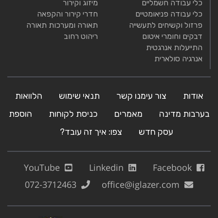
כלי עבודה חשמליים
מיזוג וקירור
כלי עבודה פניאומטיים
חדרי קירור והקפאה
פרזול וקשיחים לתעשייה
תאורה ומערכות תאורה
דבקים וחומרי איטום
ריהוט רחוב
התייעלות אנרגטית
אנרגיה סולארית
אודות
צור עימנו קשר
תנאי שימוש
הלוואות
בערבות מדינה
מאמרים
כניסת לקוחות
הוספת
עסק חדש
צפו: איך זה עובד?
YouTube
Linkedin
Facebook
072-3712463
office@iglazer.com