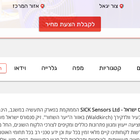
צור יגאל
אזור המרכז
לקבלת הצעת מחיר
ם
קטגוריות
מפה
גלרייה
וידאו
ח
- SICK Sensors Ltd
שבסיסה בעיר וולדקירך (Waldkirch) באזור ה"יער השחור". ז
יעה ייעוץ ומגוון פתרונות כוללים ומקיפים לצורכי הלקוח השונים, החל 
מציה תעשייתית, לוגיסטית ותהליכית לכל מגוון התעשיות, דפוס, מזון, א