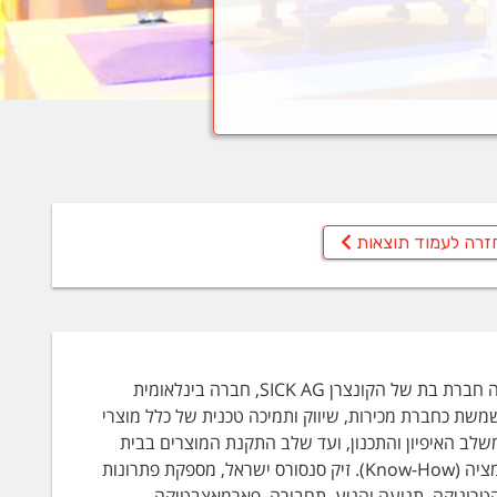
זרה לעמוד תוצאות
הממוקמת בפארק התעשיה במשגב, הינה חברת בת של הקונצרן SICK AG, חברה בינלאומית
יק סנסורס ישראל משמשת כחברת מכירות, שיווק ותמיכה טכנית של כלל מוצרי
משלב האיפיון והתכנון, ועד שלב התקנת המוצרים בבית
הלקוח. לרשות לקוחותינו קיים מלאי זמין בכל עת וכן ידע טכני רב בכל תחומי האוטמציה (Know-How). זיק סנסורס ישראל, מספקת פתרונות
לקטרוניקה, תנועה והניע, תחבורה, פארמאצבטיקה,