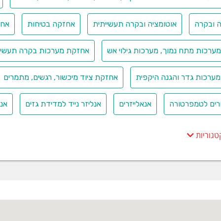
ן ומשקאות
מה וקוסמטיקה
ה ובקרה
אוטומציה ובקרה תעשייתית
אחזקה בטיחות
אחז
רי צריכה
, הדפסה ונייר
טרוניקה וסולארי
ערכות מתח נמוך, מערכות גילוי אש
אחזקת מערכות בקרה תעשיתיות
ר ופיתוח מכונות
ורהיטים
ערכות גדר והגנה היקפית
אחזקת ציוד מיכשור, רגשים, מתמרים
וחלקי חילוף
ת - Logistics Automation
זיק סנסורס מספקת פתרונות אידיא
רים לטמפרטורה
אנאלייזרים
אנליזר נייד למדידת גזים
אנל
ברקוד בכל הפורמטים, (1D ; 2D) כולל  Matrix
זר למדידת נפח, מיקום וזיהוי צורה.
טגוריות
וע, מחסנים לוגיסטים ואוטומטים
ת ונמלי תעופה
ורה ומנהרות
איכות