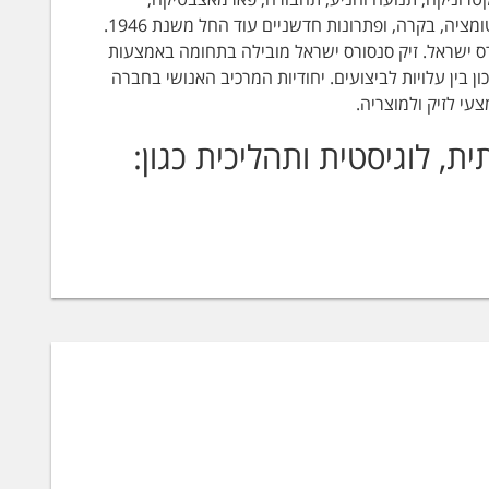
מחסנים אוטמטיים ועוד. חברת SICK AG, הינה מהמובילות העולמיות בתחום האוטומציה, בקרה, ופתרונות חדשניים עוד החל משנת 1946.
 50 חברות בנות ביניהן זיק סנסורס ישראל. זיק סנסורס ישראל מובילה בתחומה באמצעות
ן בין עלויות לביצועים. יחודיות המרכיב האנושי בחברה
עי לזיק ולמוצריה.
, לוגיסטית ותהליכית כגון:
ה בעולם לייצור אנלייזרים לניטור גזים וחלקיקים
י המשרד לאיכות הסביבה בארץ. זיק סנסורס מובילה כיום בארץ בתחום ניטור