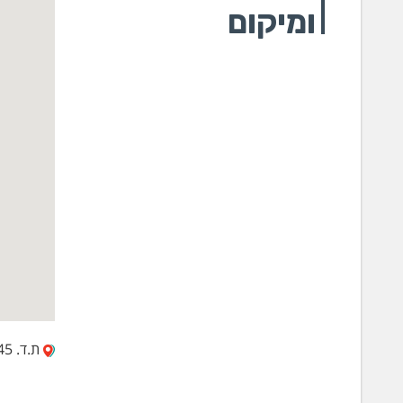
ומיקום
אספ
האר
האר
הארג
ההק
לכל
מנה
הארג
כארג
הארגון 
ת.ד. 12445, צור יגאל 4486200