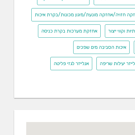
קה חזויה/אחזקה מונעת/מיגון מכונות/בקרת איכות
 וקווי ייצור
אחזקת מערכות בקרת כניסה
איכות הסביבה מים שפכים
לים עבור תעשיות האוטומציה הלוגיסטית כגון: סורקי
ייזר יעילות שריפה
אנלייזר לגזי פליטה
Data זיהוי אוטומטי של קודים באמצעות סורקים אופטיים, אולטראסוניים למיון ובקרה ובנוסף