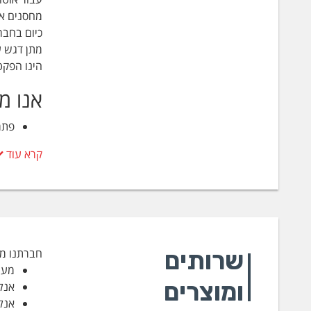
מתן דגש ע
הינו הפקט
אנו מ
פתרו
פתר
קרא עוד
פתר
פתר
פיתר
פתר
פיתר
שרותים
תעשי
חברתנו מ
מער
ומוצרים
אוטומציה תהליכית -
אנלי
אנל