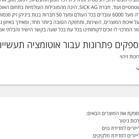
כיום בחברה מעל 6000 עובדים בכל העולם ומעל
ל איכות המוצרים, השירות, ותחזוקה הטובה ביותר מחד, ומאידך באיזון נכו
ור המרכזי לו זוכים לקוחותינו בכל עת בכל שעה בקשר הישיר והבלתי אמצ
ספקים פתרונות עבור אוטומציה תעשייתית
נות זיהוי
ונות בטיחות והגנה
ונות מדידה
ונות איתור
ונות ניטור ובקרה
ונות רשת ואינטגרציה
ונות מיקום
ות
ספקת את המוצרים הבאים:
כות ניטור
 Process Automation
יזרים למדידת גזים
חברת זיק סנסורס הינה החברה המוביל
ייזרים למדידת חלקיקים
בארובות ובתהליך. מכשירי חברת SICK מתאימים ומאושרים ע"