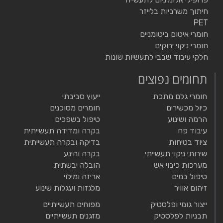
חיתוך משרביות בלייזר
PET
חומרי איטום ביטומניים
חומרי ניקוי ירוקים
חלקי עיבוד שבבי לתעשיות שונות
תחומים נפוצים
חומרי גלם מתכת
ייעוץ סביבתי
כיול מכשירים
חומרים מסוכנים
הרמה ושינוע
טיפול בשפכים
עיבוד פח
בקרה ומדידה תעשייתית
ציוד בטיחות
בדיקה ובקרה תעשייתית
שירותי ניקוי תעשייתי
בקרה והינע
מערכות כיבוי אש
הובלה יבשתית
טיפול במים
אריזה ומילוי
זיהום אוויר
מלגזות ועגלות שינוע
ייצור גומי ופלסטיק
מפוחים תעשייתיים
תבניות לפלסטיק
מזגנים תעשייתיים