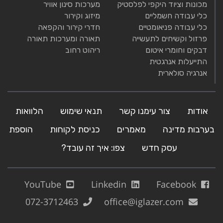
מכונות וציוד היקפי לפלסטיק
מערכות סינון אוויר
כלי עבודה חשמליים
מיזוג וקירור
כלי עבודה פניאומטיים
חדרי קירור והקפאה
פרזול וקשיחים לתעשייה
תאורה ומערכות תאורה
דבקים וחומרי איטום
ריהוט רחוב
התייעלות אנרגטית
אנרגיה סולארית
אודות
צור עימנו קשר
תנאי שימוש
הלוואות
בערבות מדינה
מאמרים
כניסת לקוחות
הוספת
עסק חדש
צפו: איך זה עובד?
YouTube
Linkedin
Facebook
072-3712463
office@iglazer.com