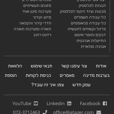
תבניות לפלסטיק
מזגנים תעשייתיים
מכונות וציוד היקפי לפלסטיק
מערכות סינון אוויר
כלי עבודה חשמליים
מיזוג וקירור
כלי עבודה פניאומטיים
חדרי קירור והקפאה
פרזול וקשיחים לתעשייה
תאורה ומערכות תאורה
דבקים וחומרי איטום
ריהוט רחוב
התייעלות אנרגטית
אנרגיה סולארית
אודות
צור עימנו קשר
תנאי שימוש
הלוואות
בערבות מדינה
מאמרים
כניסת לקוחות
הוספת
עסק חדש
צפו: איך זה עובד?
YouTube
Linkedin
Facebook
072-3712463
office@iglazer.com