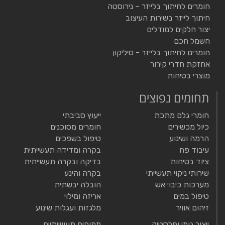
חומרים לחיתוך בלייזר – נירוסטה
חיתוך לייזר בשירות העיצוב
יצור חלקים למודלים
חשמל חכם
חומרים לחיתוך בלייזר - סיליקון
אחזקת חדרי קירור
מוצרי בטיחות
תחומים נפוצים
חומרי גלם מתכת
ייעוץ סביבתי
כיול מכשירים
חומרים מסוכנים
הרמה ושינוע
טיפול בשפכים
עיבוד פח
בקרה ומדידה תעשייתית
ציוד בטיחות
בדיקה ובקרה תעשייתית
שירותי ניקוי תעשייתי
בקרה והינע
מערכות כיבוי אש
הובלה יבשתית
טיפול במים
אריזה ומילוי
זיהום אוויר
מלגזות ועגלות שינוע
ייצור גומי ופלסטיק
מפוחים תעשייתיים