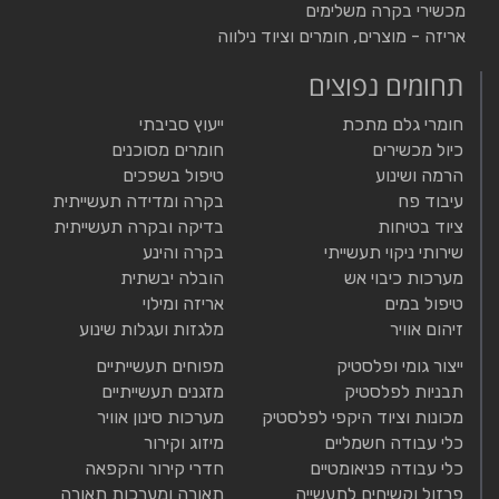
מכשירי בקרה משלימים
אריזה - מוצרים, חומרים וציוד נילווה
תחומים נפוצים
חומרי גלם מתכת
ייעוץ סביבתי
כיול מכשירים
חומרים מסוכנים
הרמה ושינוע
טיפול בשפכים
עיבוד פח
בקרה ומדידה תעשייתית
ציוד בטיחות
בדיקה ובקרה תעשייתית
שירותי ניקוי תעשייתי
בקרה והינע
מערכות כיבוי אש
הובלה יבשתית
טיפול במים
אריזה ומילוי
זיהום אוויר
מלגזות ועגלות שינוע
ייצור גומי ופלסטיק
מפוחים תעשייתיים
תבניות לפלסטיק
מזגנים תעשייתיים
מכונות וציוד היקפי לפלסטיק
מערכות סינון אוויר
כלי עבודה חשמליים
מיזוג וקירור
כלי עבודה פניאומטיים
חדרי קירור והקפאה
פרזול וקשיחים לתעשייה
תאורה ומערכות תאורה