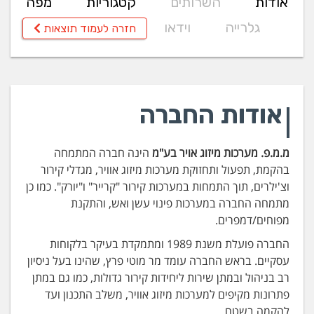
אודות
השרותים
קטגוריות
מפה
גלרייה
וידאו
חזרה לעמוד תוצאות
אודות החברה
מ.מ.פ. מערכות מיזוג אויר בע"מ
הינה חברה המתמחה
בהקמת, תפעול ותחזוקת מערכות מיזוג אוויר, מגדלי קירור
וצ'ילרים, תוך התמחות במערכות קירור "קרייר" ו"יורק". כמו כן
מתמחה החברה במערכות פינוי עשן ואש, והתקנת
מפוחים/דמפרים.
החברה פועלת משנת 1989 ומתמקדת בעיקר בלקוחות
עסקיים. בראש החברה עומד מר מוטי פרץ, שהינו בעל ניסיון
רב בניהול ובמתן שירות ליחידות קירור גדולות, כמו גם במתן
פתרונות מקיפים למערכות מיזוג אוויר, משלב התכנון ועד
להקמה בשטח.