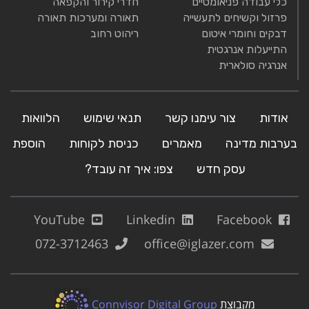
כלי עבודה פניאומטיים
חדרי קירור והקפאה
פרזול וקשיחים לתעשייה
תאורה ומערכות תאורה
דבקים וחומרי איטום
ריהוט רחוב
התייעלות אנרגטית
אנרגיה סולארית
אודות
צור עימנו קשר
תנאי שימוש
הלוואות
בערבות מדינה
מאמרים
כניסת לקוחות
הוספת
עסק חדש
צפו: איך זה עובד?
YouTube
Linkedin
Facebook
072-3712463
office@iglazer.com
מקבוצת
Connvisor Digital Group