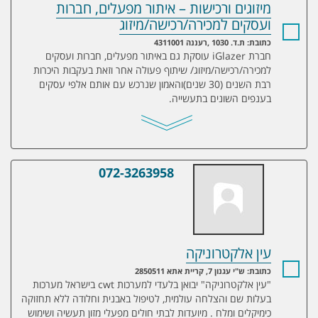
מיזוגים ורכישות – איתור מפעלים, חברות
ועסקים למכירה/רכישה/מיזוג
כתובת: ת.ד. 1030 ,רעננה 4311001
חברת iGlazer עוסקת גם באיתור מפעלים, חברות ועסקים
למכירה/רכישה/מיזוג/ שיתוף פעולה אחר וזאת בעקבות היכרות
רבת השנים (30 שנים)והאמון שנרכש עם אותם אלפי עסקים
בענפים השונים בתעשייה.
072-3263958
עין אלקטרוניקה
עין אלקטרוניקה
כתובת: ש"י עגנון 7, קריית אתא 2850511
"עין אלקטרוניקה" יבואן בלעדי למערכות cwt בישראל מערכות
בעלות שם והצלחה עולמית, לטיפול באבנית וחלודה ללא תחזוקה
כימיקלים ומלח . מיועדות לבתי חולים מפעלי מזון תעשיה ושימוש