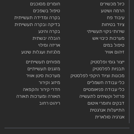
כיול מכשירים
חומרים מסוכנים
הרמה ושינוע
טיפול בשפכים
עיבוד פח
בקרה ומדידה תעשייתית
ציוד בטיחות
בדיקה ובקרה תעשייתית
שירותי ניקוי תעשייתי
בקרה והינע
מערכות כיבוי אש
הובלה יבשתית
טיפול במים
אריזה ומילוי
זיהום אוויר
מלגזות ועגלות שינוע
ייצור גומי ופלסטיק
מפוחים תעשייתיים
תבניות לפלסטיק
מזגנים תעשייתיים
מכונות וציוד היקפי לפלסטיק
מערכות סינון אוויר
כלי עבודה חשמליים
מיזוג וקירור
כלי עבודה פניאומטיים
חדרי קירור והקפאה
פרזול וקשיחים לתעשייה
תאורה ומערכות תאורה
דבקים וחומרי איטום
ריהוט רחוב
התייעלות אנרגטית
אנרגיה סולארית