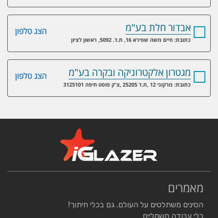
אבדור חלת בע"מ
הצג טלפון
כתובת: חיים משה שפירא 16, ת.ד. 5092, ראשון לציון
מגטרון אלקטרוניקה ובקרה בע"מ
הצג טלפון
כתובת: מרקוני 12 ,ת.ד 25205 ,צ'ק פוסט חיפה 3125101
מאמרים
הסינים משתלטים על העולם. גם בכלי חיתוך!
כלי עבודה חשמליים