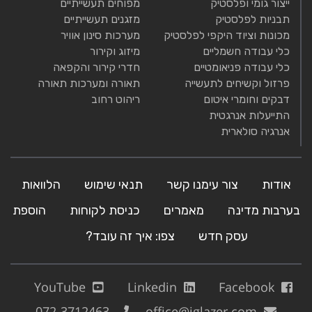
ייצור גומי ופלסטיק
מפוחים תעשייתיים
תבניות לפלסטיק
מזגנים תעשייתיים
מכונות וציוד היקפי לפלסטיק
מערכות סינון אוויר
כלי עבודה חשמליים
מיזוג וקירור
כלי עבודה פניאומטיים
חדרי קירור והקפאה
פרזול וקשיחים לתעשייה
תאורה ומערכות תאורה
דבקים וחומרי איטום
ריהוט רחוב
התייעלות אנרגטית
אנרגיה סולארית
אודות
צור עימנו קשר
תנאי שימוש
הלוואות
בערבות מדינה
מאמרים
כניסת לקוחות
הוספת
עסק חדש
צפו: איך זה עובד?
YouTube
Linkedin
Facebook
072-3712463
office@iglazer.com