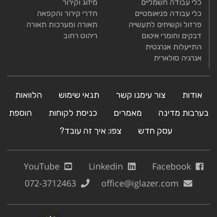
כלי עבודה חשמליים
מיזוג וקירור
כלי עבודה פניאומטיים
חדרי קירור והקפאה
פרזול וקשיחים לתעשייה
תאורה ומערכות תאורה
דבקים וחומרי איטום
ריהוט רחוב
התייעלות אנרגטית
אנרגיה סולארית
אודות
צור עימנו קשר
תנאי שימוש
הלוואות
בערבות מדינה
מאמרים
כניסת לקוחות
הוספת
עסק חדש
צפו: איך זה עובד?
YouTube
Linkedin
Facebook
072-3712463
office@iglazer.com