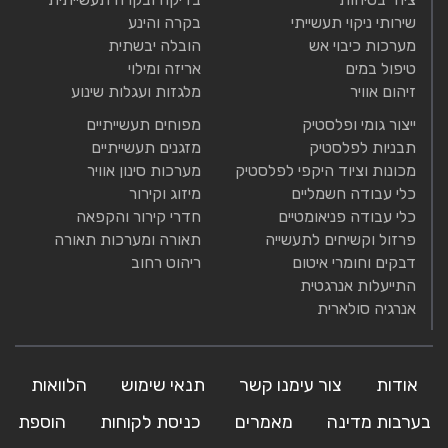
שירותי ניקוי תעשייתי
בקרה והינע
מערכות כיבוי אש
הובלה יבשתית
טיפול במים
אריזה ומילוי
זיהום אוויר
מלגזות ועגלות שינוע
ייצור גומי ופלסטיק
מפוחים תעשייתיים
תבניות לפלסטיק
מזגנים תעשייתיים
מכונות וציוד היקפי לפלסטיק
מערכות סינון אוויר
כלי עבודה חשמליים
מיזוג וקירור
כלי עבודה פניאומטיים
חדרי קירור והקפאה
פרזול וקשיחים לתעשייה
תאורה ומערכות תאורה
דבקים וחומרי איטום
ריהוט רחוב
התייעלות אנרגטית
אנרגיה סולארית
אודות
צור עימנו קשר
תנאי שימוש
הלוואות
בערבות מדינה
מאמרים
כניסת לקוחות
הוספת