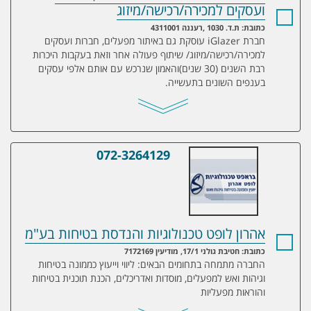
ועסקים למכירה/רכישה/מיזוג
כתובת: ת.ד. 1030 ,רעננה 4311001
חברת iGlazer עוסקת גם באיתור מפעלים, חברות ועסקים
למכירה/רכישה/מיזוג/ שיתוף פעולה אחר וזאת בעקבות היכרות
רבת השנים (30 שנים)והאמון שנרכש עם אותם אלפי עסקים
בענפים השונים בתעשייה.
072-3264129
אהרון לופט טכנולוגיות והנדסת בטיחות בע"מ
אהרון לופט טכנולוגיות והנדסת בטיחות בע"מ
כתובת: חטיבת גולני 17/1, מודיעין 7172169
החברה מתמחה בתחומים הבאים: ליווי וייעוץ כממונה בטיחות
וגיהות ואש למפעלים, מוסדות ואדריכלים, הכנת תוכנית בטיחות
והוראות מפעליות