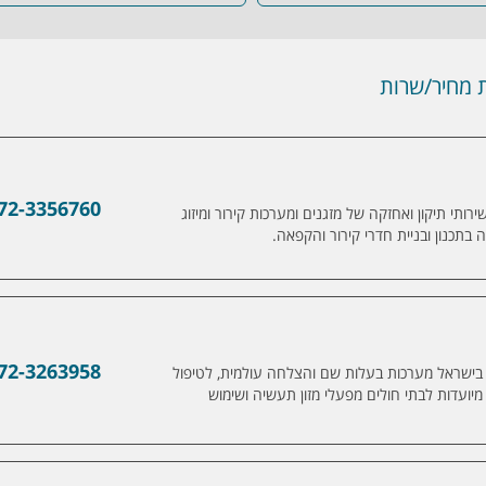
מחיר/שרות
72-3356760
תי תיקון ואחזקה של מזגנים ומערכות קירור ומיזוג
בתכנון ובניית חדרי קירור והקפאה.
72-3263958
עין אלקטרוניקה" יבואן בלעדי למערכות cwt בישראל מערכות בעלות שם והצלחה עולמית, לטיפול
מיועדות לבתי חולים מפעלי מזון תעשיה ושימוש