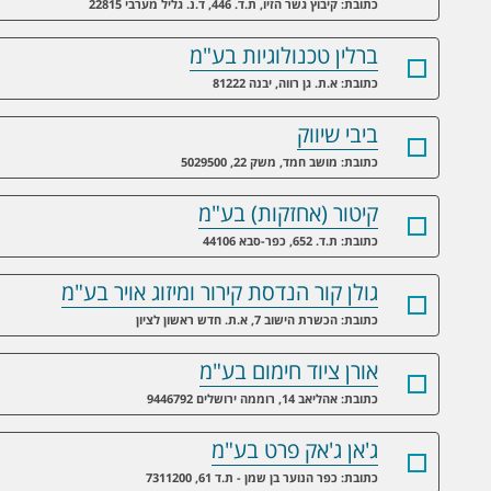
כתובת: קיבוץ גשר הזיו, ת.ד. 446, ד.נ. גליל מערבי 22815
ברלין טכנולוגיות בע"מ
כתובת: א.ת. גן רווה, יבנה 81222
ביבי שיווק
כתובת: מושב חמד, משק 22, 5029500
קיטור (אחזקות) בע"מ
כתובת: ת.ד. 652, כפר-סבא 44106
גולן קור הנדסת קירור ומיזוג אויר בע"מ
כתובת: הכשרת הישוב 7, א.ת. חדש ראשון לציון
אורן ציוד חימום בע"מ
כתובת: אהליאב 14, רוממה ירושלים 9446792
ג'אן ג'אק פרט בע"מ
כתובת: כפר הנוער בן שמן - ת.ד 61, 7311200