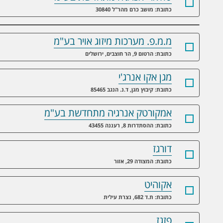
כתובת: מושב כרם מהר"ל 30840
מ.מ.פ. מערכות מיזוג אויר בע"מ
כתובת: הרטום 9, הר חוצבים, ירושלים
מגן אקו אנרג'י
כתובת: קיבוץ מגן, ד.נ. הנגב 85465
אמקורטק אנרגיה מתחדשת בע"מ
כתובת: ההסתדרות 8, רעננה 43455
דורגז
כתובת: המצודה 29, אזור
אקוהיט
כתובת: ת.ד 682, נצרת עילית
פזגז