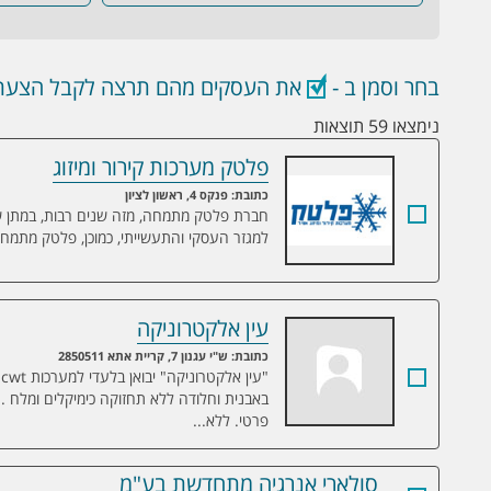
בחר וסמן ב -
את העסקים מהם תרצה לקבל הצעת 
נימצאו 59 תוצאות
פלטק מערכות קירור ומיזוג
פלטק מערכות קירור ומיזוג
כתובת: פנקס 4, ראשון לציון
חברת פלטק מתמחה, מזה שנים רבות, במתן שירו
למגזר העסקי והתעשייתי, כמוכן, פלטק מתמחה 
עין אלקטרוניקה
עין אלקטרוניקה
כתובת: ש"י עגנון 7, קריית אתא 2850511
"
באבנית וחלודה ללא תחזוקה כימיקלים ומלח . 
פרטי. ללא...
סולארי אנרגיה מתחדשת בע"מ