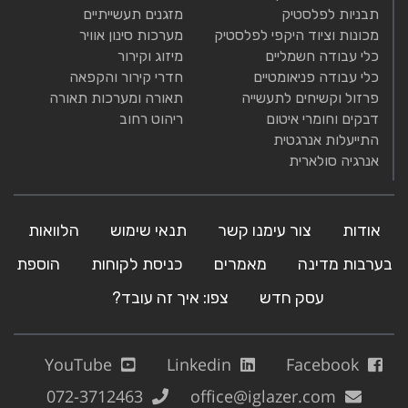
תבניות לפלסטיק
מזגנים תעשייתיים
מכונות וציוד היקפי לפלסטיק
מערכות סינון אוויר
כלי עבודה חשמליים
מיזוג וקירור
כלי עבודה פניאומטיים
חדרי קירור והקפאה
פרזול וקשיחים לתעשייה
תאורה ומערכות תאורה
דבקים וחומרי איטום
ריהוט רחוב
התייעלות אנרגטית
אנרגיה סולארית
אודות
צור עימנו קשר
תנאי שימוש
הלוואות
בערבות מדינה
מאמרים
כניסת לקוחות
הוספת
עסק חדש
צפו: איך זה עובד?
YouTube
Linkedin
Facebook
072-3712463
office@iglazer.com