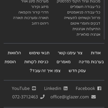
מכונות וציוד היקפי לפלסטיק
מערכות סינון אוויר
כלי עבודה חשמליים
מיזוג וקירור
כלי עבודה פניאומטיים
חדרי קירור והקפאה
פרזול וקשיחים לתעשייה
תאורה ומערכות תאורה
דבקים וחומרי איטום
ריהוט רחוב
התייעלות אנרגטית
אנרגיה סולארית
אודות
צור עימנו קשר
תנאי שימוש
הלוואות
בערבות מדינה
מאמרים
כניסת לקוחות
הוספת
עסק חדש
צפו: איך זה עובד?
YouTube
Linkedin
Facebook
072-3712463
office@iglazer.com