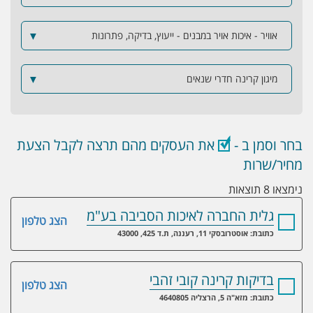
אוויר - איכות אויר במבנים - ייעוץ, בדיקה, פתרונות
▼
מיגון קרינה חדרי שנאים
▼
בחר וסמן ב -
את העסקים מהם תרצה לקבל הצעת
מחיר/שרות
נימצאו 8 תוצאות
גלית החברה לאיכות הסביבה בע"מ
הצג טלפון
כתובת: אוסטרובסקי 11, רעננה, ת.ד 425, 43000
בדיקות קרינה קובי זהבי
הצג טלפון
כתובת: מזא"ה 5, הרצליה 4640805