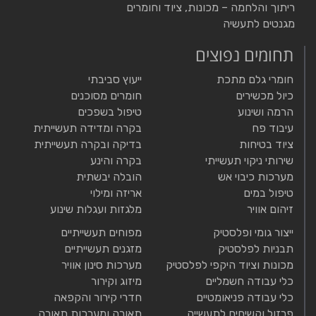
ריתוך והלחמה – מכונות, ציוד וחומרים
מגנטים לתעשיה
תחומים נפוצים
חומרי גלם מתכת
ייעוץ סביבתי
כיול מכשירים
חומרים מסוכנים
הרמה ושינוע
טיפול בשפכים
עיבוד פח
בקרה ומדידה תעשייתית
ציוד בטיחות
בדיקה ובקרה תעשייתית
שירותי ניקוי תעשייתי
בקרה והינע
מערכות כיבוי אש
הובלה יבשתית
טיפול במים
אריזה ומילוי
זיהום אוויר
מלגזות ועגלות שינוע
ייצור גומי ופלסטיק
מפוחים תעשייתיים
תבניות לפלסטיק
מזגנים תעשייתיים
מכונות וציוד היקפי לפלסטיק
מערכות סינון אוויר
כלי עבודה חשמליים
מיזוג וקירור
כלי עבודה פניאומטיים
חדרי קירור והקפאה
פרזול וקשיחים לתעשייה
תאורה ומערכות תאורה