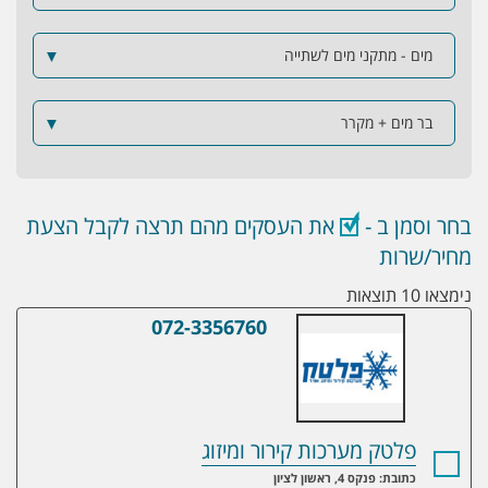
מים - מתקני מים לשתייה
▼
בר מים + מקרר
▼
בחר וסמן ב -
את העסקים מהם תרצה לקבל הצעת
מחיר/שרות
נימצאו 10 תוצאות
072-3356760
פלטק מערכות קירור ומיזוג
פלטק מערכות קירור ומיזוג
כתובת: פנקס 4, ראשון לציון