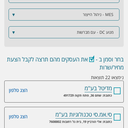
MES - ניהול הייצור
▼
מנוע DC - עם מברשות
▼
בחר וסמן ב -
את העסקים מהם תרצה לקבל הצעת
מחיר/שרות
נימצאו 22 תוצאות
מדיטל בע"מ
הצג טלפון
כתובת: שחם 36, פתח תקוה 491729
סי.אמ.סי טכנולוגיות בע"מ
הצג טלפון
כתובת: אלי הורביץ 19, בית גל רחובות 7608802