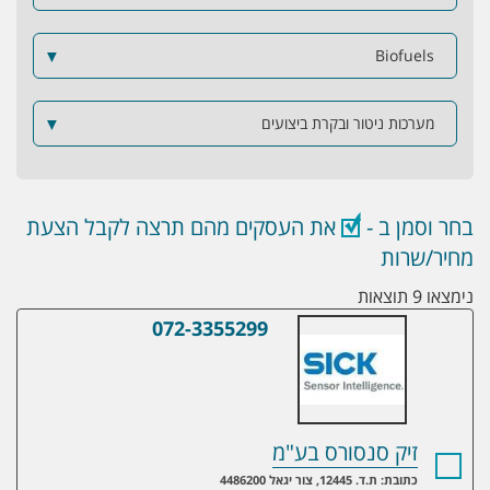
▼
Biofuels
מערכות ניטור ובקרת ביצועים
▼
בחר וסמן ב -
את העסקים מהם תרצה לקבל הצעת
מחיר/שרות
נימצאו 9 תוצאות
072-3355299
זיק סנסורס בע"מ
זיק סנסורס בע"מ
כתובת: ת.ד. 12445, צור יגאל 4486200