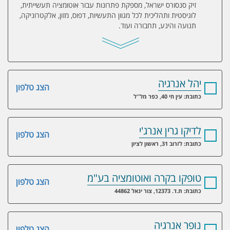
זיק סנסורס ישראל, מספקת פתרונות עבור אוטומציה תעשייתית,
לוגיסטית ותהליכית לכל מגוון התעשיות, דפוס, מזון, אלקטרוניקה,
תנועה והינע, תחבורה ועוד.
יהל אנרגיה
הצג טלפון
כתובת: עין חי 40, כפר מל''ל
לדיקו גרין אנרג'י
הצג טלפון
כתובת: לזרוב 31, ראשון לציון
טופקו בקרה ואוטומציה בע"מ
הצג טלפון
כתובת: ת.ד. 12373, צור יגאל 44862
נופר אנרגיה
הצג טלפון