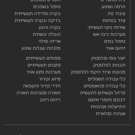
הרמה ושינוע
טיפול בשפכים
עיבוד פח
בקרה ומדידה תעשייתית
ציוד בטיחות
בדיקה ובקרה תעשייתית
שירותי ניקוי תעשייתי
בקרה והינע
מערכות כיבוי אש
הובלה יבשתית
טיפול במים
אריזה ומילוי
זיהום אוויר
מלגזות ועגלות שינוע
ייצור גומי ופלסטיק
מפוחים תעשייתיים
תבניות לפלסטיק
מזגנים תעשייתיים
מכונות וציוד היקפי לפלסטיק
מערכות סינון אוויר
כלי עבודה חשמליים
מיזוג וקירור
כלי עבודה פניאומטיים
חדרי קירור והקפאה
פרזול וקשיחים לתעשייה
תאורה ומערכות תאורה
דבקים וחומרי איטום
ריהוט רחוב
התייעלות אנרגטית
אנרגיה סולארית