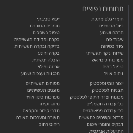
תחומים נפוצים
חומרי גלם מתכת
ייעוץ סביבתי
כיול מכשירים
חומרים מסוכנים
הרמה ושינוע
טיפול בשפכים
עיבוד פח
בקרה ומדידה תעשייתית
ציוד בטיחות
בדיקה ובקרה תעשייתית
שירותי ניקוי תעשייתי
בקרה והינע
מערכות כיבוי אש
הובלה יבשתית
טיפול במים
אריזה ומילוי
זיהום אוויר
מלגזות ועגלות שינוע
ייצור גומי ופלסטיק
מפוחים תעשייתיים
תבניות לפלסטיק
מזגנים תעשייתיים
מכונות וציוד היקפי לפלסטיק
מערכות סינון אוויר
כלי עבודה חשמליים
מיזוג וקירור
כלי עבודה פניאומטיים
חדרי קירור והקפאה
פרזול וקשיחים לתעשייה
תאורה ומערכות תאורה
דבקים וחומרי איטום
ריהוט רחוב
התייעלות אנרגטית