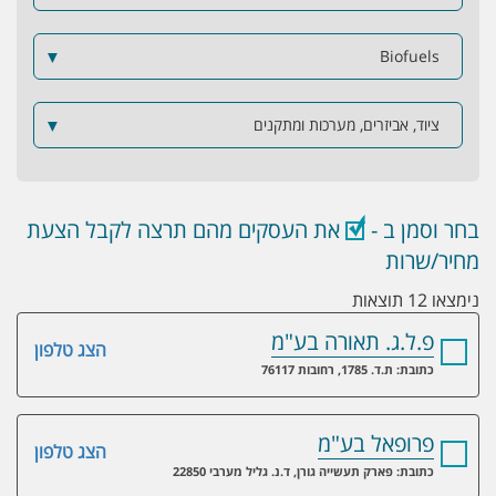
▼
Biofuels
ציוד, אביזרים, מערכות ומתקנים
▼
בחר וסמן ב -
את העסקים מהם תרצה לקבל הצעת
מחיר/שרות
נימצאו 12 תוצאות
פ.ל.ג. תאורה בע"מ
הצג טלפון
כתובת: ת.ד. 1785, רחובות 76117
פרופאל בע"מ
הצג טלפון
כתובת: פארק תעשייה גורן, ד.נ. גליל מערבי 22850