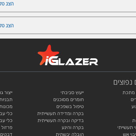
הצג טלפ
הצג טלפ
 נפוצים
 מתכת
ייעוץ סביבתי
ייצור ג
ים
חומרים מסוכנים
תבניות
וע
טיפול בשפכים
מכונות
בקרה ומדידה תעשייתית
כלי עב
ת
בדיקה ובקרה תעשייתית
כלי עב
י תעשייתי
בקרה והינע
פרזול 
בוי אש
הובלה יבשתית
דבקים 