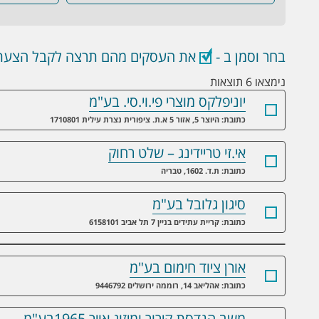
בחר וסמן ב -
את העסקים מהם תרצה לקבל הצעת 
נימצאו 6 תוצאות
יוניפלקס מוצרי פי.וי.סי. בע"מ
כתובת: היוצר 5, אזור 5 א.ת. ציפורית נצרת עילית 1710801
אי.זי טריידינג – שלט רחוק
כתובת: ת.ד. 1602, טבריה
סיגון גלובל בע"מ
כתובת: קריית עתידים בניין 7 תל אביב 6158101
אורן ציוד חימום בע"מ
כתובת: אהליאב 14, רוממה ירושלים 9446792
משב הנדסת קירור ומיזוג אויר 1965בע"מ