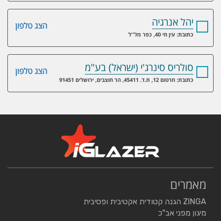
יהל אנרגיה
הצג טלפון
כתובת: עין חי 40, כפר מל''ל
סולריס סינרג'י (ישראל) בע"מ
הצג טלפון
כתובת: חרטום 12, ת.ד. 45411, הר חוצבים, ירושלים 91451
מאמרים
ZINGA הגנה קטודית אקטיבית ופסיבית
מיגון מפני אב"כ