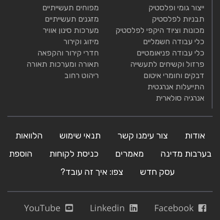
ייצור גומי ופלסטיק
מפוחים תעשייתיים
תבניות לפלסטיק
מזגנים תעשייתיים
מכונות וציוד היקפי לפלסטיק
מערכות סינון אוויר
כלי עבודה חשמליים
מיזוג וקירור
כלי עבודה פניאומטיים
חדרי קירור והקפאה
פרזול וקשיחים לתעשייה
תאורה ומערכות תאורה
דבקים וחומרי איטום
ריהוט רחוב
התייעלות אנרגטית
אנרגיה סולארית
אודות
צור עימנו קשר
תנאי שימוש
הלוואות
בערבות מדינה
מאמרים
כניסת לקוחות
הוספת
עסק חדש
צפו: איך זה עובד?
YouTube
Linkedin
Facebook