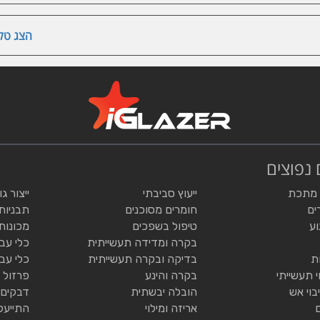
הצג טלפ
 נפוצים
 מתכת
ייעוץ סביבתי
ייצור ג
ים
חומרים מסוכנים
תבניות
וע
טיפול בשפכים
מכונות
בקרה ומדידה תעשייתית
כלי עב
ת
בדיקה ובקרה תעשייתית
כלי עב
י תעשייתי
בקרה והינע
פרזול 
בוי אש
הובלה יבשתית
דבקים 
אריזה ומילוי
התייעל