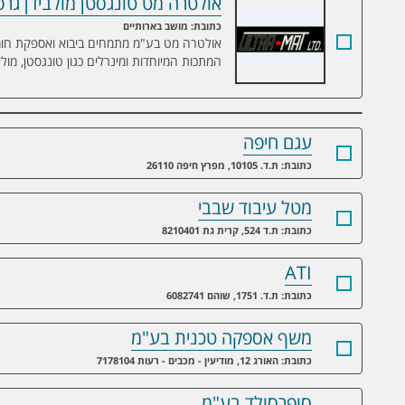
אולטרה מט טונגסטן מולבידן גר
אולטרה מט טונגסטן מולבידן גרפיט בע"מ
כתובת: מושב בארותיים
אולטרה מט בע"מ מתמחים ביבוא ואספקת חומר
המתכות המיוחדות ומינרלים כגון טונגסטן, מוליב
עגם חיפה
כתובת: ת.ד. 10105, מפרץ חיפה 26110
מטל עיבוד שבבי
כתובת: ת.ד 524, קרית גת 8210401
ATI
כתובת: ת.ד. 1751, שוהם 6082741
משף אספקה טכנית בע"מ
כתובת: האורג 12, מודיעין - מכבים - רעות 7178104
סופרסולד בע"מ