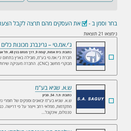
בחר וסמן ב -
את העסקים מהם תרצה לקבל הצעת 
נימצאו 21 תוצאות
ג'י.אמ.טי – גרינברג מכונות כלים
ג'י.אמ.טי – גרינברג מכונות כלים בע"מ/ שי
כתובת: בית אמות, קומה 9, דרך מנחם בגין 48, תל אביב-יפו
חברת ג'י.אמ.טי בע"מ, מובילה בארץ בתחום שיו
מבוקרי מחשב (CNC). החברה מעניקה שירותי שמאות למכונות וציוד.
ש.א. שגיא בע"מ
ש.א. שגיא בע"מ
כתובת: ת.ד. 54, סביון
ש.א. שגיא בע"מ יבואנים וספקים של חומרי ג
מתקדמות, ממלאי רחב וייצור על פי דרישה. כגון:
טנטלום, אינקונל...