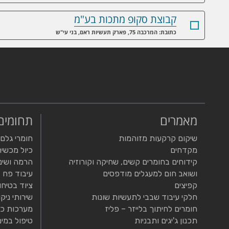
קבוצת סקופ מתכות בע"מ
כתובת: המרכבה 75, פארק תעשיות ראם, בני עי"ש
מאמרים
תחומים
שיקום קרקעות מזוהמות
חומרי גלם
מקדחים
כיול מכשיר
קידוחים בחומרים קשים, שחיקה וקורוזיה
הרמה ושינ
ושואב חום למעגלים מודפסים
עיבוד פח
קפיצים
ציוד בטיחו
חלקי עיבוד שבבי לתעשיות שונות
שירותי ניקו
חומרים לחיתוך בלייזר – פליז
מערכות כי
תכנון ג'יגים ותבניות
טיפול במים