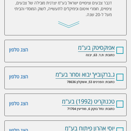
דנבר צבעים וציפויים ישראל בע"מ יצרנית מובילה של צבעים,
ציפויים, חומרי איטום וכימיקלים לתעשייה, לשוק המוסדי והביתי
מעל ל-20 שנה.
אפוקסיטק בע"מ
הצג טלפון
כתובת: ת.ד. 63, יבנה
ג.ברקוביץ’ יבוא וסחר בע”מ
הצג טלפון
כתובת: הפנינים 53, אשקלון 78636
טכנוקריט (1992) בע"מ
הצג טלפון
כתובת: נחל בוקק 6, מודיעין 71704
יוסי אהרון פיתוח בע"מ
הצג טלפון