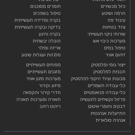
כיול מכשירים
חומרים מסוכנים
הרמה ושינוע
טיפול בשפכים
עיבוד פח
בקרה ומדידה תעשייתית
ציוד בטיחות
בדיקה ובקרה תעשייתית
שירותי ניקוי תעשייתי
בקרה והינע
מערכות כיבוי אש
הובלה יבשתית
טיפול במים
אריזה ומילוי
זיהום אוויר
מלגזות ועגלות שינוע
ייצור גומי ופלסטיק
מפוחים תעשייתיים
תבניות לפלסטיק
מזגנים תעשייתיים
מכונות וציוד היקפי לפלסטיק
מערכות סינון אוויר
כלי עבודה חשמליים
מיזוג וקירור
כלי עבודה פניאומטיים
חדרי קירור והקפאה
פרזול וקשיחים לתעשייה
תאורה ומערכות תאורה
דבקים וחומרי איטום
ריהוט רחוב
התייעלות אנרגטית
אנרגיה סולארית