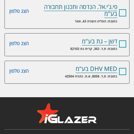
פי.ג'י.אל. הנדסה ותכנון תחבורה
הצג טלפון
בע"מ
כתובת: העליה השניה 43, אזור
דשן – גת בע"מ
הצג טלפון
כתובת: ת.ד. 363, קרית גת 82103
DHV MED בע"מ
הצג טלפון
כתובת: ת.ד. 8058, א.ת. נתניה 42504