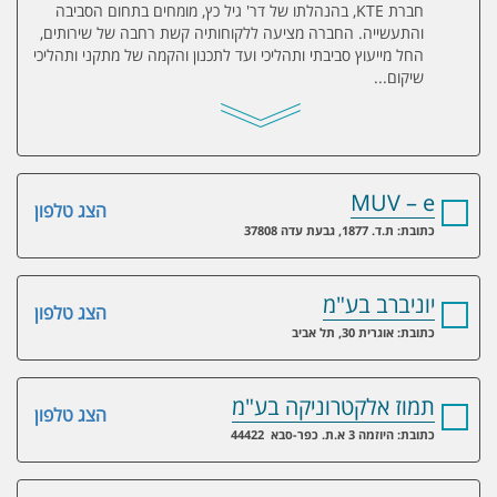
חברת KTE, בהנהלתו של דר' גיל כץ, מומחים בתחום הסביבה
והתעשייה. החברה מציעה ללקוחותיה קשת רחבה של שירותים,
החל מייעוץ סביבתי ותהליכי ועד לתכנון והקמה של מתקני ותהליכי
שיקום...
MUV – e
הצג טלפון
כתובת: ת.ד. 1877, גבעת עדה 37808
יוניברב בע"מ
הצג טלפון
כתובת: אוגרית 30, תל אביב
תמוז אלקטרוניקה בע"מ
הצג טלפון
כתובת: היוזמה 3 א.ת. כפר-סבא 44422