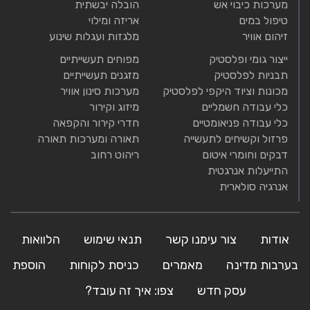
מערכות כיבוי אש
הובלה יבשתית
טיפול במים
אריזה ומילוי
זיהום אוויר
מלגזות ועגלות שינוע
ייצור גומי ופלסטיק
מפוחים תעשייתיים
תבניות לפלסטיק
מזגנים תעשייתיים
מכונות וציוד היקפי לפלסטיק
מערכות סינון אוויר
כלי עבודה חשמליים
מיזוג וקירור
כלי עבודה פניאומטיים
חדרי קירור והקפאה
פרזול וקשיחים לתעשייה
תאורה ומערכות תאורה
דבקים וחומרי איטום
ריהוט רחוב
התייעלות אנרגטית
אנרגיה סולארית
אודות
צור עימנו קשר
תנאי שימוש
הלוואות
בערבות מדינה
מאמרים
כניסת לקוחות
הוספת
עסק חדש
צפו: איך זה עובד?