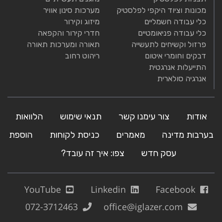
מכונות וציוד היקפי לפלסטיק
מערכות סינון אוויר
כלי עבודה חשמליים
מיזוג וקירור
כלי עבודה פניאומטיים
חדרי קירור והקפאה
פרזול וקשיחים לתעשייה
תאורה ומערכות תאורה
דבקים וחומרי איטום
ריהוט רחוב
התייעלות אנרגטית
אנרגיה סולארית
אודות
צור עימנו קשר
תנאי שימוש
הלוואות
בערבות מדינה
מאמרים
כניסת לקוחות
הוספת
עסק חדש
צפו: איך זה עובד?
YouTube
Linkedin
Facebook
072-3712463
office@iglazer.com