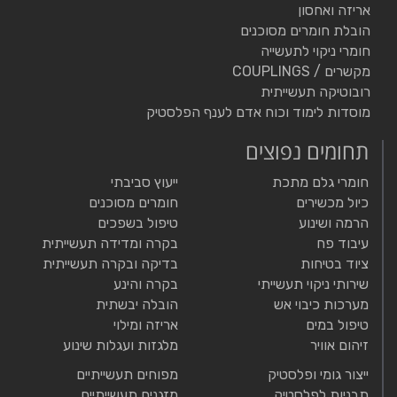
אריזה ואחסון
הובלת חומרים מסוכנים
חומרי ניקוי לתעשייה
מקשרים / COUPLINGS
רובוטיקה תעשייתית
מוסדות לימוד וכוח אדם לענף הפלסטיק
תחומים נפוצים
חומרי גלם מתכת
ייעוץ סביבתי
כיול מכשירים
חומרים מסוכנים
הרמה ושינוע
טיפול בשפכים
עיבוד פח
בקרה ומדידה תעשייתית
ציוד בטיחות
בדיקה ובקרה תעשייתית
שירותי ניקוי תעשייתי
בקרה והינע
מערכות כיבוי אש
הובלה יבשתית
טיפול במים
אריזה ומילוי
זיהום אוויר
מלגזות ועגלות שינוע
ייצור גומי ופלסטיק
מפוחים תעשייתיים
תבניות לפלסטיק
מזגנים תעשייתיים