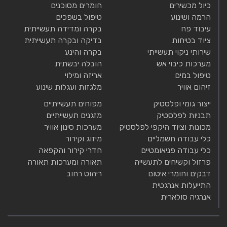
כיול מכשירים
חומרים מסוכנים
הרמה ושינוע
טיפול בשפכים
עיבוד פח
בקרה ומדידה תעשייתית
ציוד בטיחות
בדיקה ובקרה תעשייתית
שירותי ניקוי תעשייתי
בקרה והינע
מערכות כיבוי אש
הובלה יבשתית
טיפול במים
אריזה ומילוי
זיהום אוויר
מלגזות ועגלות שינוע
ייצור גומי ופלסטיק
מפוחים תעשייתיים
תבניות לפלסטיק
מזגנים תעשייתיים
מכונות וציוד היקפי לפלסטיק
מערכות סינון אוויר
כלי עבודה חשמליים
מיזוג וקירור
כלי עבודה פניאומטיים
חדרי קירור והקפאה
פרזול וקשיחים לתעשייה
תאורה ומערכות תאורה
דבקים וחומרי איטום
ריהוט רחוב
התייעלות אנרגטית
אנרגיה סולארית