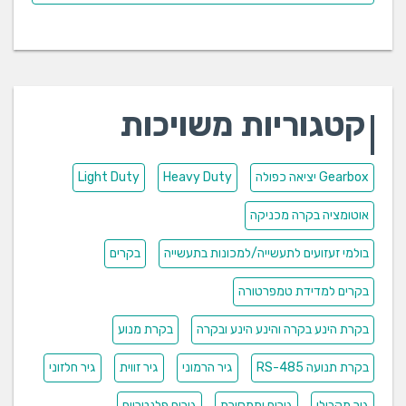
קטגוריות משויכות
Gearbox יציאה כפולה
Heavy Duty
Light Duty
אוטומציה בקרה מכניקה
בולמי זעזועים לתעשייה/למכונות בתעשייה
בקרים
בקרים למדידת טמפרטורה
בקרת הינע בקרה והינע הינע ובקרה
בקרת מנוע
בקרת תנועה RS-485
גיר הרמוני
גיר זווית
גיר חלזוני
גיר מקבילי
גירים ותמסורת
גירים פלנטריים