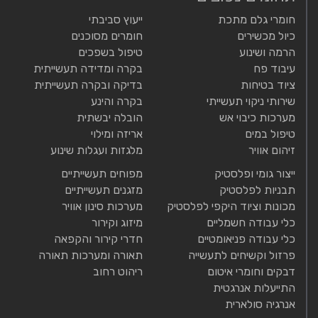
חומרי גלם מתכת
ייעוץ סביבתי
כיול מכשירים
חומרים מסוכנים
הרמה ושינוע
טיפול בשפכים
עיבוד פח
בקרה ומדידה תעשייתית
ציוד בטיחות
בדיקה ובקרה תעשייתית
שירותי ניקוי תעשייתי
בקרה והינע
מערכות כיבוי אש
הובלה יבשתית
טיפול במים
אריזה ומילוי
זיהום אוויר
מלגזות ועגלות שינוע
ייצור גומי ופלסטיק
מפוחים תעשייתיים
תבניות לפלסטיק
מזגנים תעשייתיים
מכונות וציוד היקפי לפלסטיק
מערכות סינון אוויר
כלי עבודה חשמליים
מיזוג וקירור
כלי עבודה פניאומטיים
חדרי קירור והקפאה
פרזול וקשיחים לתעשייה
תאורה ומערכות תאורה
דבקים וחומרי איטום
ריהוט רחוב
התייעלות אנרגטית
אנרגיה סולארית