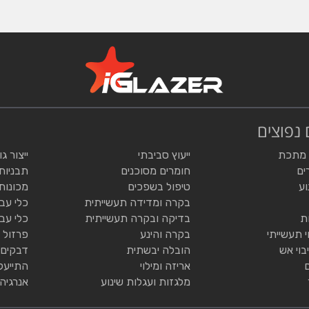
 נפוצים
 מתכת
ייעוץ סביבתי
ייצור ג
ים
חומרים מסוכנים
תבניות
וע
טיפול בשפכים
מכונות
בקרה ומדידה תעשייתית
כלי עב
ת
בדיקה ובקרה תעשייתית
כלי עב
י תעשייתי
בקרה והינע
פרזול 
בוי אש
הובלה יבשתית
דבקים 
אריזה ומילוי
התייעל
מלגזות ועגלות שינוע
אנרגיה