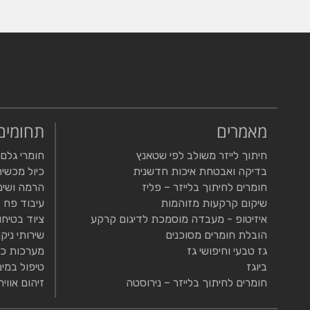
מאמרים
תחומים
חיתוך לייזר משולב לפי שטאנץ
חומרי גלם
בדיקה ואבטחת איכות חדשנית
כיול מכשיר
חומרים לחיתוך בלייזר – פליז
הרמה ושינ
שיקום קרקעות מזוהמות
עיבוד פח
איזיטופ - מעבדה מוסמכת לדיגום קרקע
ציוד בטיחו
הובלת חומרים מסוכנים
שירותי ניקו
גז טבעי וחיפושי גז
מערכות כי
ביוגז
טיפול במים
חומרים לחיתוך בלייזר – נירוסטה
זיהום אוויר