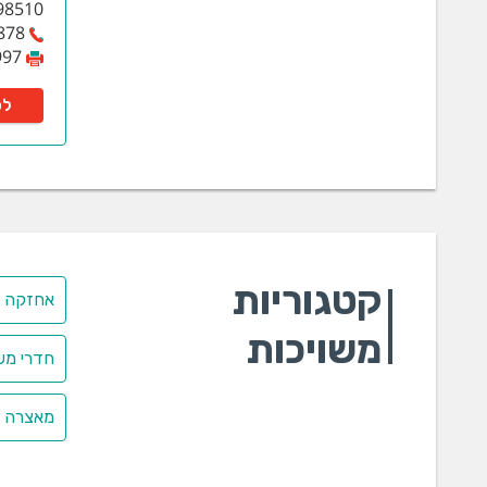
98510
878
997
לפ
קטגוריות
אחזקה ב
משויכות
חדרי משא
מאצרה /