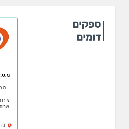
ספקים
דומים
מ.ט.א
מ.ט.
מ
אורגנ
שרות 