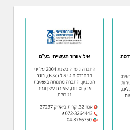
נדסת
איל אוורור תעשייתי בע"מ
החברה נוסדה בשנת 2004 על ידי
המהנדס מוטי איל (B.sc), בוגר
ים:
הטכניון. החברה מתמחה בשאיבת
יהות
אבק וסינונו, שאיבת עשן וגזים
לים,
ונטרולם.
ות
אגוז 32, קרית ביאליק 27237
072-3264443
04-8766750