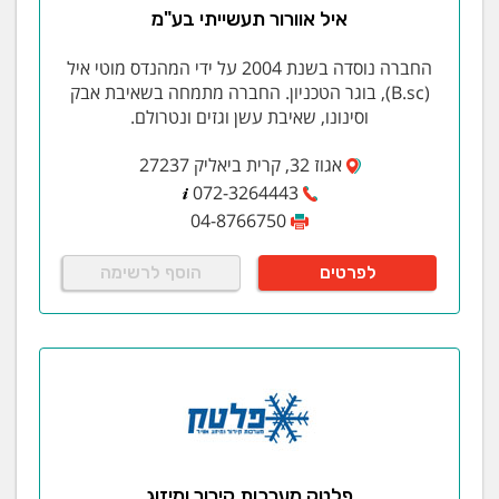
איל אוורור תעשייתי בע"מ
החברה נוסדה בשנת 2004 על ידי המהנדס מוטי איל
(B.sc), בוגר הטכניון. החברה מתמחה בשאיבת אבק
וסינונו, שאיבת עשן וגזים ונטרולם.
אגוז 32, קרית ביאליק 27237
072-3264443
04-8766750
לפרטים
הוסף לרשימה
פלטק מערכות קירור ומיזוג