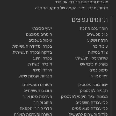
מוצרים ופתרונות לבידוד אקוסטי
פיתוח, תכנון, ייצור והקמה של מתקני התפלה
תחומים נפוצים
חומרי גלם מתכת
ייעוץ סביבתי
כיול מכשירים
חומרים מסוכנים
הרמה ושינוע
טיפול בשפכים
עיבוד פח
בקרה ומדידה תעשייתית
ציוד בטיחות
בדיקה ובקרה תעשייתית
שירותי ניקוי תעשייתי
בקרה והינע
מערכות כיבוי אש
הובלה יבשתית
טיפול במים
אריזה ומילוי
זיהום אוויר
מלגזות ועגלות שינוע
ייצור גומי ופלסטיק
מפוחים תעשייתיים
תבניות לפלסטיק
מזגנים תעשייתיים
מכונות וציוד היקפי לפלסטיק
מערכות סינון אוויר
כלי עבודה חשמליים
מיזוג וקירור
כלי עבודה פניאומטיים
חדרי קירור והקפאה
פרזול וקשיחים לתעשייה
תאורה ומערכות תאורה