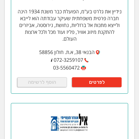
בתחום האלקטרוניקה- סטטוס : הבניה החלה .
בשוטף החברה מנהלת 4 בנייני משרדים המכילים
נידיץ את גלרט בע"מ, הפועלת כבר משנת 1934 הינה
יחדיו כ 38,000 מ"ר.
חברה פרטית משפחתית שעיקר עבודתה הוא לייבא
ולייצא מתכות אל ברזליות, נחושת, נירוסטה, אביזרים
להתקנת מיזוג אוויר, פליז ועוד מכל ולכל ארצות
העולם.
הבנאי 38, א.ת. חולון 58856
072-3259107
03-5560472
לפרטים
הוסף לרשימה