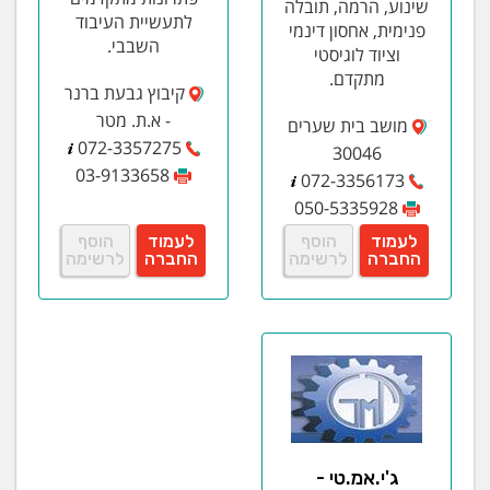
שינוע, הרמה, תובלה
לתעשיית העיבוד
פנימית, אחסון דינמי
השבבי.
וציוד לוגיסטי
מתקדם.
קיבוץ גבעת ברנר
- א.ת. מטר
מושב בית שערים
072-3357275
30046
03-9133658
072-3356173
050-5335928
לעמוד
הוסף
לעמוד
הוסף
החברה
לרשימה
החברה
לרשימה
ג'י.אמ.טי -