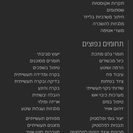
תקרות אקוסטיות
שסתומים
חיתוך משרביות בלייזר
מלגזות להשכרה
מוצרי אטימה
תחומים נפוצים
חומרי גלם מתכת
ייעוץ סביבתי
כיול מכשירים
חומרים מסוכנים
הרמה ושינוע
טיפול בשפכים
עיבוד פח
בקרה ומדידה תעשייתית
ציוד בטיחות
בדיקה ובקרה תעשייתית
שירותי ניקוי תעשייתי
בקרה והינע
מערכות כיבוי אש
הובלה יבשתית
טיפול במים
אריזה ומילוי
זיהום אוויר
מלגזות ועגלות שינוע
ייצור גומי ופלסטיק
מפוחים תעשייתיים
תבניות לפלסטיק
מזגנים תעשייתיים
מכונות וציוד היקפי לפלסטיק
מערכות סינון אוויר