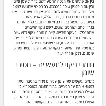
בין אם פתחתם את מכסה המנוע לשם בדיקת שמן ומים,
ובין אם מוסכניק טיפל ברכבכם, רב הסיכוי שתגיעו למצב
של ידיים שחורות ומלוכלכות בגריז. אין זה משנה כלל אם
מדובר במכונית פרטית, ברכב 4X4, באופנוע או
באוטובוס: טיפול בכלי רכב מלווה לרוב בלכלוך הידיים
בגריז, פחם ושומנים שונים. לשם ניקוי האיברים
שהתלכלכו ובעיקר הידיים, קיימים חומרי ניקוי לתעשייה
– שעושים עבודתם נאמנה כדוגמת משחה לניקוי ידיים.
ואם מדובר ברכב עצמו, הרי שטיפול בו יכול לדרוש חומר
כמו מסיר פיח המיועד לניקוי המנוע וחלקיו, מסיר וממיס
שומנים, דלק או גריז ועוד.
חומרי ניקוי לתעשייה – מסירי
שומן
כתמים עיקשים של שומן שכיחים מאוד במטבח. ניתן
למצוא אותם על הכיריים, בתוך התנור, בטוסטר אובן,
ואפילו בסירים ובתבניות. אך לא רק במטבח הביתי קיימת
הבעיה: שומן מצטבר גם בתעשיית המזון, בענף הרכב,
ואפילו בתעשיית התרופות. ישנם מקומות בהם