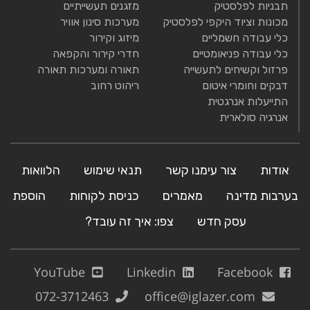
תבניות לפלסטיק
מזגנים תעשייתיים
מכונות וציוד היקפי לפלסטיק
מערכות סינון אוויר
כלי עבודה חשמליים
מיזוג וקירור
כלי עבודה פניאומטיים
חדרי קירור והקפאה
פרזול וקשיחים לתעשייה
תאורה ומערכות תאורה
דבקים וחומרי איטום
ריהוט רחוב
התייעלות אנרגטית
אנרגיה סולארית
אודות
צור עימנו קשר
תנאי שימוש
הלוואות
בערבות מדינה
מאמרים
כניסת לקוחות
הוספת
עסק חדש
צפו: איך זה עובד?
YouTube
Linkedin
Facebook
072-3712463
office@iglazer.com