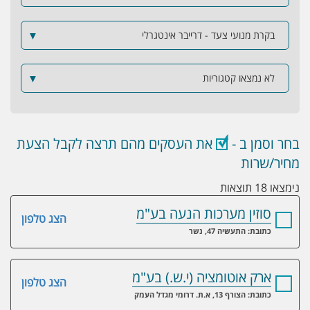
בקרת מנועי צעד - דרייבר אינטגרלי
▼
לא נמצאו קטגוריות
▼
בחר וסמן ב -
את העסקים מהם תרצה לקבל הצעת
מחיר/שרות
נימצאו 18 תוצאות
סוזין מערכות הנעה בע"מ
הצג טלפון
כתובת: התעשיה 47, נשר
ארק אוטומציה (י.ש.) בע"מ
הצג טלפון
כתובת: הצורף 13, א.ת. דרומי מגדל העמק