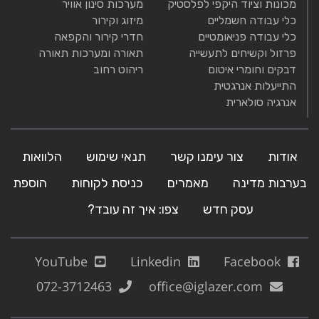
מכונות וציוד היקפי לפלסטיק
מערכות סינון אוויר
כלי עבודה חשמליים
מיזוג וקירור
כלי עבודה פניאומטיים
חדרי קירור והקפאה
פרזול וקשיחים לתעשייה
תאורה ומערכות תאורה
דבקים וחומרי איטום
ריהוט רחוב
התייעלות אנרגטית
אנרגיה סולארית
אודות
צור עימנו קשר
תנאי שימוש
הלוואות
בערבות מדינה
מאמרים
כניסת לקוחות
הוספת
עסק חדש
צפו: איך זה עובד?
YouTube
Linkedin
Facebook
072-3712463
office@iglazer.com