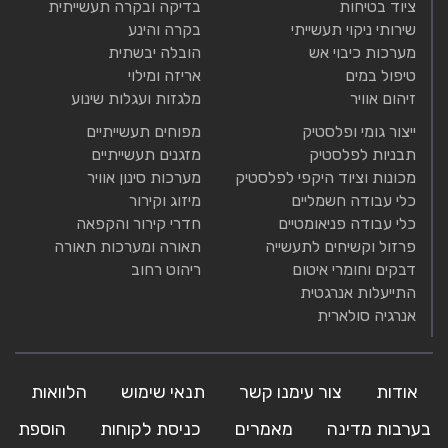
ציוד בטיחות
בדיקה ובקרה תעשייתית
שירותי ניקוי תעשייתי
בקרה והינע
מערכות כיבוי אש
הובלה יבשתית
טיפול במים
אריזה ומילוי
זיהום אוויר
מלגזות ועגלות שינוע
ייצור גומי ופלסטיק
מפוחים תעשייתיים
תבניות לפלסטיק
מזגנים תעשייתיים
מכונות וציוד היקפי לפלסטיק
מערכות סינון אוויר
כלי עבודה חשמליים
מיזוג וקירור
כלי עבודה פניאומטיים
חדרי קירור והקפאה
פרזול וקשיחים לתעשייה
תאורה ומערכות תאורה
דבקים וחומרי איטום
ריהוט רחוב
התייעלות אנרגטית
אנרגיה סולארית
אודות
צור עימנו קשר
תנאי שימוש
הלוואות
בערבות מדינה
מאמרים
כניסת לקוחות
הוספת