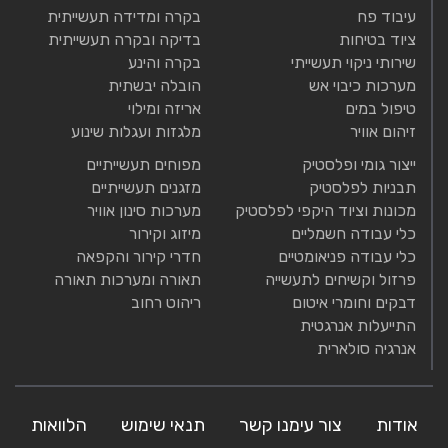
עיבוד פח
בקרה ומדידה תעשייתית
ציוד בטיחות
בדיקה ובקרה תעשייתית
שירותי ניקוי תעשייתי
בקרה והינע
מערכות כיבוי אש
הובלה יבשתית
טיפול במים
אריזה ומילוי
זיהום אוויר
מלגזות ועגלות שינוע
ייצור גומי ופלסטיק
מפוחים תעשייתיים
תבניות לפלסטיק
מזגנים תעשייתיים
מכונות וציוד היקפי לפלסטיק
מערכות סינון אוויר
כלי עבודה חשמליים
מיזוג וקירור
כלי עבודה פניאומטיים
חדרי קירור והקפאה
פרזול וקשיחים לתעשייה
תאורה ומערכות תאורה
דבקים וחומרי איטום
ריהוט רחוב
התייעלות אנרגטית
אנרגיה סולארית
אודות
צור עימנו קשר
תנאי שימוש
הלוואות